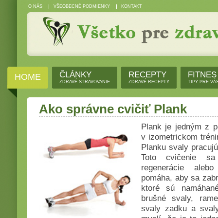
O NÁS
VŠEOBECNÉ PODMIENKY
KONTAKT
ČLÁNKY
RECEPTY
FITNES
HOME
ZDRAVÉ STRAVOVANIE
ZDRAVÉ RECEPTY
TIPY PRE VÁ
Ako správne cvičiť Plank
Plank je jedným z p
v izometrickom tréni
Planku svaly pracujú
Toto cvičenie s
regenerácie aleb
pomáha, aby sa zabrá
ktoré sú namáhané
brušné svaly, rame
svaly zadku a sval