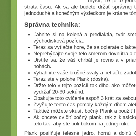
myslí, že je to jedn
strata času. Ak sa ale budete držať správnej 
jednoduché a konečným výsledkom je krásne tón
Správna technika:
Ľahnite si na kolená a predlaktia, tvár sm
východisková pozícia.
Teraz sa vytlačte hore, že sa opierate o lakt
Neprehýbajte svoje telo smerom dovnútra al
Uistite sa, že váš chrbát je rovno a v pri
nohách.
Vytiahnite vaše brušné svaly a netlačte zado
Teraz ste v polohe Plank (doska).
Držte telo v tejto pozícii tak dlho, ako môže
vydržať 20-30 sekúnd.
Opakujte toto cvičenie aspoň 3 krát za sebou
Zvyšujte tento čas pomaly každým dňom ale
Taktiež môžete skúsiť bočný Plank a použiť fi
Ak chcete cvičiť bočný plank, tak z klasick
telo tak, aby ste boli bokom na jednej ruke
Plank posilňuje telesné jadro, hornú a dolnú č