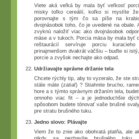
Viete aká veľká by mala byť veľkosť porc
misky toľko cereálií, koľko si myslíte ž
porovnajte s tým čo sa píše na krabi
dvojnásobok toho, čo je uvedené na obale. A
zvyknú naložiť viac ako dvojnásobok odpor
mäse a v tukoch. Porcia mäsa by mala byť o 
reštaurácií servíruje porciu kuracie
prinajmenšom dvakrát väčšiu – buďte si istý
porcie a zvyšok nechajte ako odpad.
Udržiavajte správne držanie tela
Chcete rýchly tip, aby to vyzeralo, že ste str
stále máte (zatiaľ) ? Stiahnite brucho, ram
hore a s týmto správnym držaním tela, budete
omnoho viac fit – a je jednoduchšie dý
spôsobom budete tónovať vaše brušné svaly,
pre stratu brušného tuku.
Jedno slovo: Plávajte
Viem že to znie ako obohratá platňa, ale ak
nikdy sa nezbavíte brušného tuku.