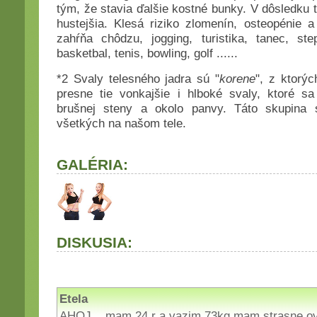
tým, že stavia ďalšie kostné bunky. V dôsledku t
hustejšia. Klesá riziko zlomenín, osteopénie 
zahŕňa chôdzu, jogging, turistika, tanec, ste
basketbal, tenis, bowling, golf ......
*2 Svaly telesného jadra sú "
korene
", z ktorý
presne tie vonkajšie i hlboké svaly, ktoré sa
brušnej steny a okolo panvy. Táto skupina sv
všetkých na našom tele.
GALÉRIA:
DISKUSIA:
Etela
AHOJ ,, mam 24 r a vazim 73kg mam strasne ov