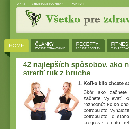
O NÁS
VŠEOBECNÉ PODMIENKY
KONTAKT
ČLÁNKY
RECEPTY
FITNES
HOME
ZDRAVÉ STRAVOVANIE
ZDRAVÉ RECEPTY
TIPY PRE VÁ
42 najlepších spôsobov, ako n
stratiť tuk z brucha
Koľko kilo chcete 
Skôr ako začnete 
začnete vylievať 
rozhodnúť koľko chc
potrebujete vynalož
potrebujete je stan
progres k tomuto cieľ