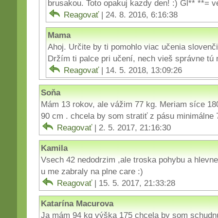
brusakou. Toto opakuj kazdy den! :) Gl** **= ve
Reagovať
| 24. 8. 2016, 6:16:38
Mama
Ahoj. Určite by ti pomohlo viac učenia slovenči
Držím ti palce pri učení, nech vieš správne tú
Reagovať
| 14. 5. 2018, 13:09:26
Soňa
Mám 13 rokov, ale vážim 77 kg. Meriam síce 1
90 cm . chcela by som stratiť z pásu minimáln
Reagovať
| 2. 5. 2017, 21:16:30
Kamila
Vsech 42 nedodrzim ,ale troska pohybu a hlevne 
u me zabraly na plne care :)
Reagovať
| 15. 5. 2017, 21:33:28
Katarína Macurova
Ja mám 94 kg výška 175 chcela by som schudnú