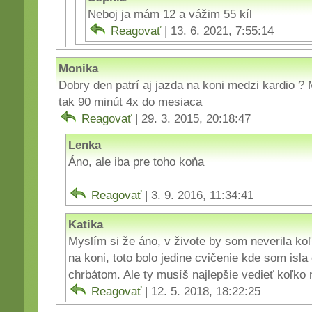
Neboj ja mám 12 a vážim 55 kíl
Reagovať
| 13. 6. 2021, 7:55:14
Monika
Dobry den patrí aj jazda na koni medzi kardio ?
tak 90 minút 4x do mesiaca
Reagovať
| 29. 3. 2015, 20:18:47
Lenka
Áno, ale iba pre toho koňa
Reagovať
| 3. 9. 2016, 11:34:41
Katika
Myslím si že áno, v živote by som neverila koľ
na koni, toto bolo jedine cvičenie kde som is
chrbátom. Ale ty musíš najlepšie vedieť koľk
Reagovať
| 12. 5. 2018, 18:22:25