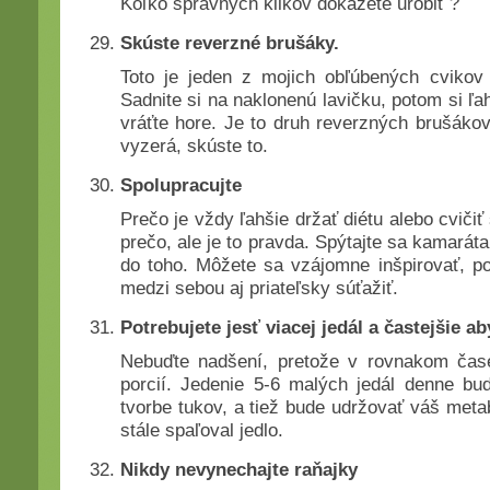
Koľko správnych klikov dokážete urobiť ?
Skúste reverzné brušáky.
Toto je jeden z mojich obľúbených cvikov
Sadnite si na naklonenú lavičku, potom si ľa
vráťte hore. Je to druh reverzných brušákov
vyzerá, skúste to.
Spolupracujte
Prečo je vždy ľahšie držať diétu alebo cvičiť
prečo, ale je to pravda. Spýtajte sa kamaráta
do toho. Môžete sa vzájomne inšpirovať, 
medzi sebou aj priateľsky súťažiť.
Potrebujete jesť viacej jedál a častejšie ab
Nebuďte nadšení, pretože v rovnakom čase,
porcií. Jedenie 5-6 malých jedál denne b
tvorbe tukov, a tiež bude udržovať váš met
stále spaľoval jedlo.
Nikdy nevynechajte raňajky