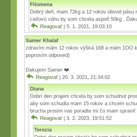
Filomena
Dobrý deň, mam 72kg a 12 rokov obvod pásu
cieľovú váhu by som chcela aspoň 50kg . Ďak
Reagovať
| 5. 1. 2021, 19:03:10
Samer Khalaf
zdravím mám 12 rokov výšká 168 a mám 1OO kg
poprosím odpoved)
Dakujem Samer ❤️
Reagovať
| 20. 3. 2021, 21:34:02
Diana
Dobri den prajem chcela by som schudnut pr
aby som schudla mam 15 rokov a chcem schud
brucha prosim vas poradte mi čo mam spraviť
Reagovať
| 3. 2. 2023, 19:51:52
Terezia
Dobri den prajem chcela bo som schudnut p