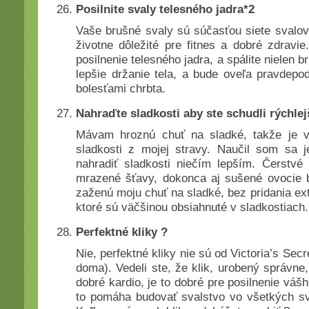
Posilnite svaly telesného jadra*2
Vaše brušné svaly sú súčasťou siete svalov
životne dôležité pre fitnes a dobré zdravi
posilnenie telesného jadra, a spálite nielen b
lepšie držanie tela, a bude oveľa pravdepod
bolesťami chrbta.
Nahraďte sladkosti aby ste schudli rýchlej
Mávam hroznú chuť na sladké, takže je 
sladkosti z mojej stravy. Naučil som sa je
nahradiť sladkosti niečím lepším. Čerstvé 
mrazené šťavy, dokonca aj sušené ovocie 
zaženú moju chuť na sladké, bez pridania ext
ktoré sú väčšinou obsiahnuté v sladkostiach.
Perfektné kliky ?
Nie, perfektné kliky nie sú od Victoria’s Secre
doma). Vedeli ste, že klik, urobený správne,
dobré kardio, je to dobré pre posilnenie váš
to pomáha budovať svalstvo vo všetkých s