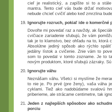
cieľ je realistický, a zapíšte si to a stá
mantra. Tento cieľ vás bude držať motivo
nebude chcieť cvičiť alebo keď zmrzlina bud
Ignorujte rozruch, pokiaľ ide o komerčné 
Dovoľte mi povedať raz a navždy, ak špeciálna
cvičiace zariadenie sľubujú, že vám pomôžu
tak je to klamstvo, bez ohľadu na to, ktorá c
Absolútne jediný spôsob ako rýchlo spáliť
jedálny lístok a cvičenie. Znie vám to pov
som to povedal v tomto zozname. Je to ta
novým produktom, ktoré sľubujú zázraky. Sú 
Ignorujte váhu
Neznášam váhu. Všetci si myslíme že merani
to nie je. Po prvé (pre ženy), vaša váha j
cyklami. Tiež ako nadobúdame svalovú hm
priberieme, ale strácame centimetre, tak igno
Jeden z najlepších spôsobov ako schudn
porciu