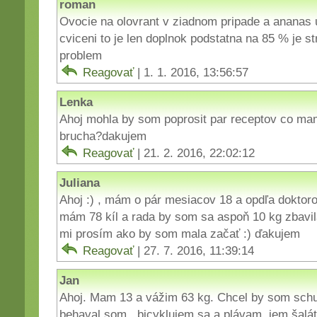
roman
Ovocie na olovrant v ziadnom pripade a ananas u
cviceni to je len doplnok podstatna na 85 % je s
problem
Reagovať
| 1. 1. 2016, 13:56:57
Lenka
Ahoj mohla by som poprosit par receptov co ma
brucha?dakujem
Reagovať
| 21. 2. 2016, 22:02:12
Juliana
Ahoj :) , mám o pár mesiacov 18 a opdľa doktor
mám 78 kíl a rada by som sa aspoň 10 kg zbavila
mi prosím ako by som mala začať :) ďakujem
Reagovať
| 27. 7. 2016, 11:39:14
Jan
Ahoj. Mam 13 a vážim 63 kg. Chcel by som sch
behaval som , bicyklujem sa a plávam, jem šalá