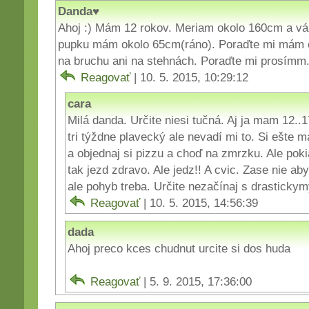
Danda♥
Ahoj :) Mám 12 rokov. Meriam okolo 160cm a vá
pupku mám okolo 65cm(ráno). Poraďte mi mám
na bruchu ani na stehnách. Poraďte mi prosímm.
Reagovať
| 10. 5. 2015, 10:29:12
cara
Milá danda. Určite niesi tučná. Aj ja mam 12.
tri týždne plavecký ale nevadí mi to. Si ešte m
a objednaj si pizzu a choď na zmrzku. Ale pok
tak jezd zdravo. Ale jedz!! A cvic. Zase nie ab
ale pohyb treba. Určite nezačínaj s drastickymy
Reagovať
| 10. 5. 2015, 14:56:39
dada
Ahoj preco kces chudnut urcite si dos huda
Reagovať
| 5. 9. 2015, 17:36:00