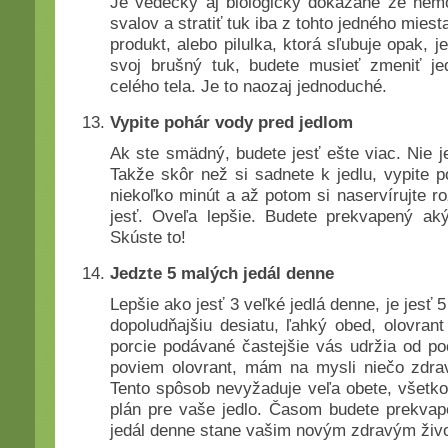
Je vedecky aj biologicky dokázané že nemô
svalov a stratiť tuk iba z tohto jedného miest
produkt, alebo pilulka, ktorá sľubuje opak, j
svoj brušný tuk, budete musieť zmeniť je
celého tela. Je to naozaj jednoduché.
Vypite pohár vody pred jedlom
Ak ste smädný, budete jesť ešte viac. Nie je
Takže skôr než si sadnete k jedlu, vypite p
niekoľko minút a až potom si naservírujte r
jesť. Oveľa lepšie. Budete prekvapený aký
Skúste to!
Jedzte 5 malých jedál denne
Lepšie ako jesť 3 veľké jedlá denne, je jesť 
dopoludňajšiu desiatu, ľahký obed, olovran
porcie podávané častejšie vás udržia od po
poviem olovrant, mám na mysli niečo zdra
Tento spôsob nevyžaduje veľa obete, všetko 
plán pre vaše jedlo. Časom budete prekvap
jedál denne stane vašim novým zdravým živ