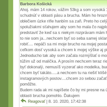
Barbora Košická
Ahoj. mám 14 rokov, vážim 53kg a som vysoká
schudnúť v oblasti pásu a brucha. Mám ho hrozn
oblečiem úzke rifle hanbím sa zaň. Preto ho cel
spolužiakmi sťahujem aby som ho mala čo najplo
predstaviť že keď sa s niekym rozprávam mám 
to nie som ja...nechcem byť so seba samej skl
robiť.... nepáči sa mi moje brucho na mojej pos
ceľkom dosť vysoká a chcem k mojej výške aj p
Jednoducho tak aby som začala rozmýšlať o mode
túžim už od malička. A prosím nechcem teraz rie
byť dokonalý, nemusíš vyzerať ako modelka, buď 
chcem byť takáto.....a nechcem tu na riešiť klišé
instagramových postov....chcem zo sebou začať 
pomôžte.
Budem rada ak mi napíšete čo by mi presne na 
oblasti brucha pomohlo. Ďakujem
Reagovať
| 8. 10. 2020, 17:42:38