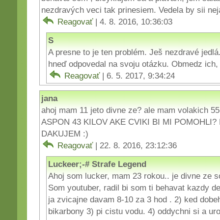
nezdravých veci tak prinesiem. Vedela by sii nej
Reagovať
| 4. 8. 2016, 10:36:03
S
A presne to je ten problém. Ješ nezdravé jedlá
hneď odpovedal na svoju otázku. Obmedz ich,
Reagovať
| 6. 5. 2017, 9:34:24
jana
ahoj mam 11 jeto divne ze? ale mam volakich
ASPON 43 KILOV AKE CVIKI BI MI POMOHLI
DAKUJEM :)
Reagovať
| 22. 8. 2016, 23:12:36
Luckeer;-# Strafe Legend
Ahoj som lucker, mam 23 rokou.. je divne ze s
Som youtuber, radil bi som ti behavat kazdy d
ja zvicajne davam 8-10 za 3 hod . 2) ked dobeh
bikarbony 3) pi cistu vodu. 4) oddychni si a uro