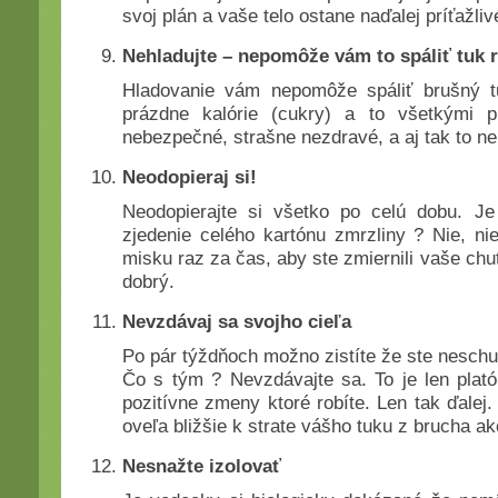
svoj plán a vaše telo ostane naďalej príťažliv
Nehladujte – nepomôže vám to spáliť tuk r
Hladovanie vám nepomôže spáliť brušný tu
prázdne kalórie (cukry) a to všetkými pr
nebezpečné, strašne nezdravé, a aj tak to n
Neodopieraj si!
Neodopierajte si všetko po celú dobu. Je
zjedenie celého kartónu zmrzliny ? Nie, ni
misku raz za čas, aby ste zmiernili vaše chut
dobrý.
Nevzdávaj sa svojho cieľa
Po pár týždňoch možno zistíte že ste neschu
Čo s tým ? Nevzdávajte sa. To je len plató,
pozitívne zmeny ktoré robíte. Len tak ďalej
oveľa bližšie k strate vášho tuku z brucha ak
Nesnažte izolovať