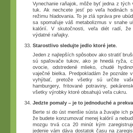
Vynechanie raňajok, môže byť jedna z tých 
tuk. Ak nechcete jesť po veľa hodinách s
režimu hladovania. To je zlá správa pre ubú
sa spomaľuje váš metabolizmus v snahe uše
kalórií. V skutočnosti, veľa diét radí, že
výdatné raňajky.
Starostlivo sledujte jedlo ktoré jete.
Jeden z najlepších spôsobov ako stratiť brušn
sú spaľovače tukov, ako je hnedá ryža, ce
ovocie, odstredené mlieko, chudé hydi
vaječné bielka. Predpokladám že poznáte vš
vyhýbať, pretože všetky sú určite vaš
hamburgery, fritované potraviny, pekáren
všetky výrobky ktoré obsahujú veľa cukru.
Jedzte pomaly – je to jednoduché a prekva
Berte si do úst menšie sústa a žuvajte ich 
že budete konzumovať menej kalórií a nebud
mozgu trvá cca 20 minút kým zaregistru
jedenie vám dáva dostatok času na zaregist