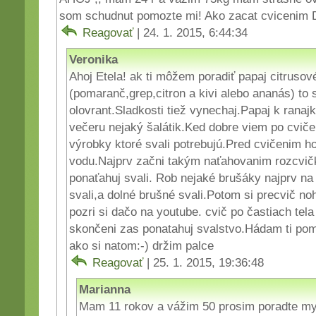
som schudnut pomozte mi! Ako zacat cvicenim
Reagovať
| 24. 1. 2015, 6:44:34
Veronika
Ahoj Etela! ak ti môžem poradiť papaj citrusov
(pomaranč,grep,citron a kivi alebo ananás) to 
olovrant.Sladkosti tiež vynechaj.Papaj k ranaj
večeru nejaký šalátik.Ked dobre viem po cvičen
výrobky ktoré svali potrebujú.Pred cvičenim hod
vodu.Najprv začni takým naťahovanim rozcvičk
ponaťahuj svali. Rob nejaké brušáky najprv n
svali,a dolné brušné svali.Potom si precvič n
pozri si dačo na youtube. cvič po častiach tel
skončeni zas ponatahuj svalstvo.Hádam ti po
ako si natom:-) držim palce
Reagovať
| 25. 1. 2015, 19:36:48
Marianna
Mam 11 rokov a vážim 50 prosim poradte m