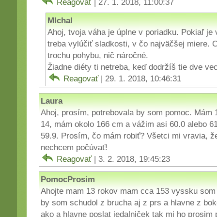
Reagovať
| 27. 1. 2018, 11:00:37
MIchal
Ahoj, tvoja váha je úplne v poriadku. Pokiaľ je
treba vylúčiť sladkosti, v čo najväčšej miere. 
trochu pohybu, nič náročné.
Žiadne diéty ti netreba, keď dodržíš tie dve v
Reagovať
| 29. 1. 2018, 10:46:31
Laura
Ahoj, prosím, potrebovala by som pomoc. Mám 
14, mám okolo 166 cm a vážim asi 60.0 alebo 61.
59.9. Prosím, čo mám robiť? Všetci mi vravia, ž
nechcem počúvať!
Reagovať
| 3. 2. 2018, 19:45:23
PomocProsim
Ahojte mam 13 rokov mam cca 153 vyssku som c
by som schudol z brucha aj z prs a hlavne z bo
ako a hlavne poslat jedalniček tak mi ho prosim 