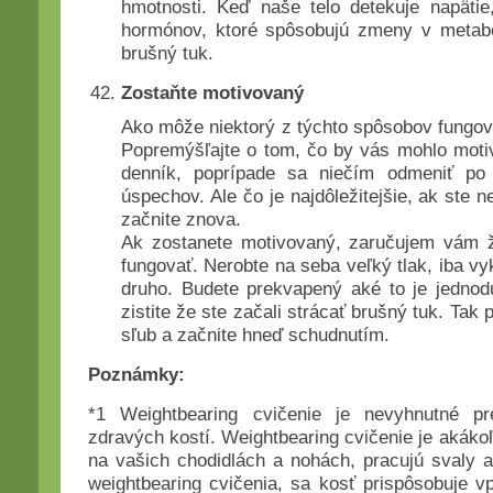
hmotnosti. Keď naše telo detekuje napäti
hormónov, ktoré spôsobujú zmeny v metabo
brušný tuk.
Zostaňte motivovaný
Ako môže niektorý z týchto spôsobov fungov
Popremýšľajte o tom, čo by vás mohlo motiv
denník, poprípade sa niečím odmeniť po
úspechov. Ale čo je najdôležitejšie, ak ste ne
začnite znova.
Ak zostanete motivovaný, zaručujem vám ž
fungovať. Nerobte na seba veľký tlak, iba vyk
druho. Budete prekvapený aké to je jednodu
zistite že ste začali strácať brušný tuk. Tak
sľub a začnite hneď schudnutím.
Poznámky:
*1 Weightbearing cvičenie je nevyhnutné pr
zdravých kostí. Weightbearing cvičenie je akákoľ
na vašich chodidlách a nohách, pracujú svaly a 
weightbearing cvičenia, sa kosť prispôsobuje v