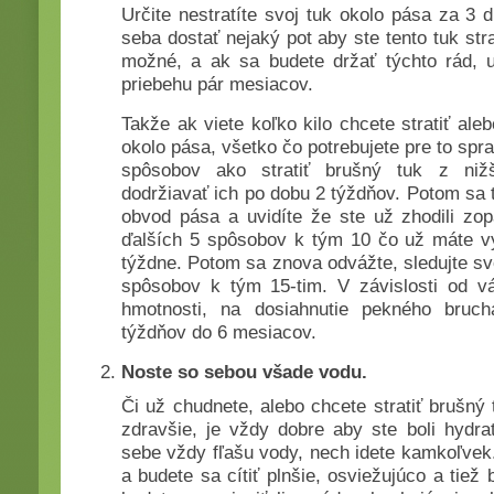
Určite nestratíte svoj tuk okolo pása za 3 
seba dostať nejaký pot aby ste tento tuk strat
možné, a ak sa budete držať týchto rád, ur
priebehu pár mesiacov.
Takže ak viete koľko kilo chcete stratiť al
okolo pása, všetko čo potrebujete pre to spra
spôsobov ako stratiť brušný tuk z ni
dodržiavať ich po dobu 2 týždňov. Potom sa 
obvod pása a uvidíte že ste už zhodili zop
ďalších 5 spôsobov k tým 10 čo už máte vy
týždne. Potom sa znova odvážte, sledujte svo
spôsobov k tým 15-tim. V závislosti od vá
hmotnosti, na dosiahnutie pekného bruc
týždňov do 6 mesiacov.
Noste so sebou všade vodu.
Či už chudnete, alebo chcete stratiť brušný t
zdravšie, je vždy dobre aby ste boli hydr
sebe vždy fľašu vody, nech idete kamkoľvek.
a budete sa cítiť plnšie, osviežujúco a tie