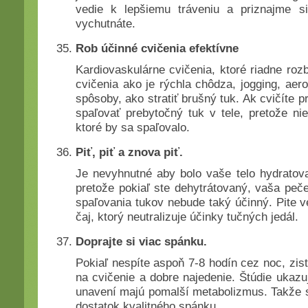
vedie k lepšiemu tráveniu a priznajme si
vychutnáte.
Rob účinné cvičenia efektívne
Kardiovaskulárne cvičenia, ktoré riadne roz
cvičenia ako je rýchla chôdza, jogging, aerob
spôsoby, ako stratiť brušný tuk. Ak cvičíte p
spaľovať prebytočný tuk v tele, pretože nie 
ktoré by sa spaľovalo.
Piť, piť a znova piť.
Je nevyhnutné aby bolo vaše telo hydratova
pretože pokiaľ ste dehytrátovaný, vaša peč
spaľovania tukov nebude taký účinný. Pite v
čaj, ktorý neutralizuje účinky tučných jedál.
Doprajte si viac spánku.
Pokiaľ nespíte aspoň 7-8 hodín cez noc, zistí
na cvičenie a dobre najedenie. Štúdie ukazuj
unavení majú pomalší metabolizmus. Takže s
dostatok kvalitného spánku.