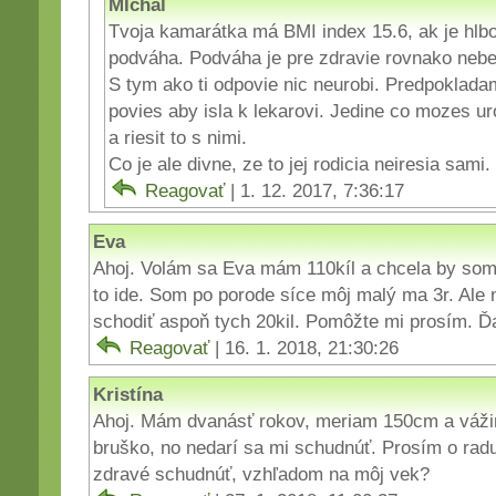
MIchal
Tvoja kamarátka má BMI index 15.6, ak je hlbo
podváha. Podváha je pre zdravie rovnako nebe
S tym ako ti odpovie nic neurobi. Predpoklada
povies aby isla k lekarovi. Jedine co mozes urob
a riesit to s nimi.
Co je ale divne, ze to jej rodicia neiresia sami.
Reagovať
| 1. 12. 2017, 7:36:17
Eva
Ahoj. Volám sa Eva mám 110kíl a chcela by som
to ide. Som po porode síce môj malý ma 3r. Al
schodiť aspoň tych 20kil. Pomôžte mi prosím. 
Reagovať
| 16. 1. 2018, 21:30:26
Kristína
Ahoj. Mám dvanásť rokov, meriam 150cm a váži
bruško, no nedarí sa mi schudnúť. Prosím o radu
zdravé schudnúť, vzhľadom na môj vek?