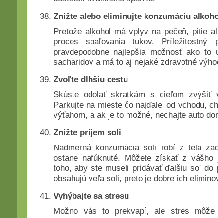
Znížte alebo eliminujte konzumáciu alkoh
Pretože alkohol má vplyv na pečeň, pitie a
proces spaľovania tukov. Príležitostný
pravdepodobne najlepšia možnosť ako to
sacharidov a má to aj nejaké zdravotné výho
Zvoľte dlhšiu cestu
Skúste odolať skratkám s cieľom zvýšiť
Parkujte na mieste čo najďalej od vchodu, c
výťahom, a ak je to možné, nechajte auto do
Znížte príjem soli
Nadmerná konzumácia soli robí z tela zad
ostane nafúknuté. Môžete získať z vášho j
toho, aby ste museli pridávať ďalšiu soľ do 
obsahujú veľa soli, preto je dobre ich elimino
Vyhýbajte sa stresu
Možno vás to prekvapí, ale stres môže 