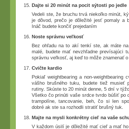
Dajte si 20 minút na pocit sýtosti po jedle
Vedeli ste, že bruchu trvá niekoľko minút, k
je dôvod, prečo je dôležité jesť pomaly a 
Ináč budete končiť prejedaním
Noste správnu veľkosť
Bez ohľadu na to akí tenkí ste, ak máte na 
malé, budete mať nevzhľadne prevísajúci tu
správnu veľkosť, aj keď to môže znamenať o 
Cvičte kardio
Pokiaľ weightbearing a non-weightbearing cv
vášho brušného tuku, budete tiež musieť p
rutiny. Skúste to 20 minút denne, 5 dní v týž
Všetko čo prinúti vaše srdce tvrdo búšiť po
trampolíne, tancovanie, beh, čo si len spo
dobré ak ste sa rozhodli stratiť brušný tuk.
Majte na mysli konkrétny cieľ na vaše sch
V každom úsilí je dôležité mať cieľ a mať ho