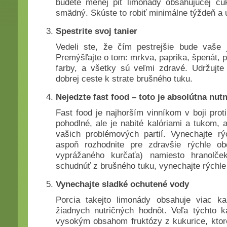
budete menej piť limonády obsahujúcej cu
smädný. Skúste to robiť minimálne týždeň a 
Spestrite svoj tanier
Vedeli ste, že čím pestrejšie bude vaše 
Premýšľajte o tom: mrkva, paprika, špenát, p
farby, a všetky sú veľmi zdravé. Udržujte 
dobrej ceste k strate brušného tuku.
Nejedzte fast food – toto je absolútna nut
Fast food je najhorším vinníkom v boji prot
pohodlné, ale je nabité kalóriami a tukom, a
vašich problémových partií. Vynechajte rý
aspoň rozhodnite pre zdravšie rýchle ob
vyprážaného kurčaťa) namiesto hranolče
schudnúť z brušného tuku, vynechajte rýchle
Vynechajte sladké ochutené vody
Porcia takejto limonády obsahuje viac ka
žiadnych nutričných hodnôt. Veľa týchto k
vysokým obsahom fruktózy z kukurice, ktoré