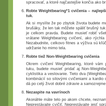
spracovať, a ktoré najčastejšie končia ako b
Robte Weightbearing*1 cvičenia – najlepš
tuk.
Ak si myslíte že po zbytok života budete mu
brušáky, že len tak môžete spáliť brušný tuk
je celkom pravda. Budete musieť robiť všet
vrátane Weightbearing cvičení, ako rýchla
Nezabudnite, celkovo fitnes a výživa sú kľú
udržanie ho mimo tela.
Robte tiež Non-Weightbearing cvičenia
Okrem cvičení Weightbearing, ktoré vám
tuku, budete musieť pridať aj Non-Weightbe
cyklistika a veslovanie. Tieto dva (Weightb
kombinácií so silovými cvičeniami a kardio 
dá po celý život dobré zdravie a samozrejme
Nezaspite na vavrínoch
Akonáhle máte telo po akom chcete, neznam
Neprestávajte cvičiť. Neprestávajte jesť spr