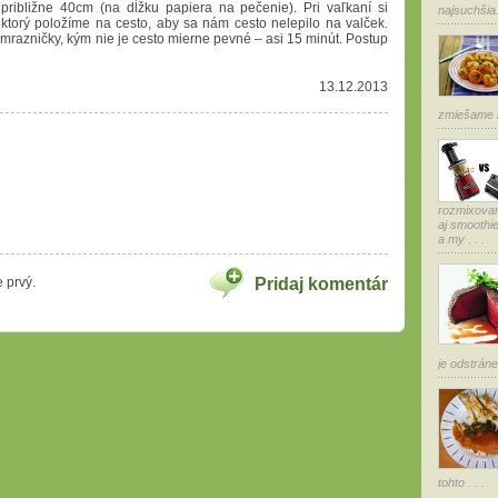
približne 40cm (na dĺžku papiera na pečenie). Pri vaľkaní si
najsuchšia.
orý položíme na cesto, aby sa nám cesto nelepilo na valček.
mrazničky, kým nie je cesto mierne pevné – asi 15 minút. Postup
13.12.2013
zmiešame k
rozmixovan
aj smoothi
a my . . .
 prvý.
Pridaj komentár
je odstráne
tohto . . .