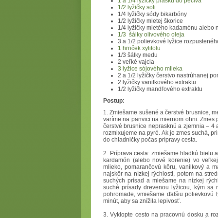
1 a 1/4 lyžičky prášku do pečiva
1/2 lyžičky soli
1/4 lyžičky sódy bikarbóny
1/2 lyžičky mletej škorice
1/4 lyžičky mletého kadamónu alebo 
1/3 šálky olivového oleja
3 a 1/2 polievkové lyžice rozpustené
1 hrnček xylitolu
1/3 šálky medu
2 veľké vajcia
3 lyžice sójového mlieka
2 a 1/2 lyžičky čerstvo nastrúhanej p
2 lyžičky vanilkového extraktu
1/2 lyžičky mandľového extraktu
Postup:
1. Zmiešame sušené a čerstvé brusnice, m
varíme na panvici na miernom ohni. Zmes 
čerstvé brusnice neprasknú a zjemnia – 4
rozmixujeme na pyré. Ak je zmes suchá, p
do chladničky počas prípravy cesta.
2. Príprava cesta: zmiešame hladkú bielu a
kardamón (alebo nové korenie) vo veľkej
mlieko, pomarančovú kôru, vanilkový a m
najskôr na nízkej rýchlosti, potom na str
suchých prísad a miešame na nízkej rýc
suché prísady drevenou lyžicou, kým sa 
pohromade, vmiešame ďalšiu polievkovú l
minút, aby sa znížila lepivosť.
3. Vyklopte cesto na pracovnú dosku a roz