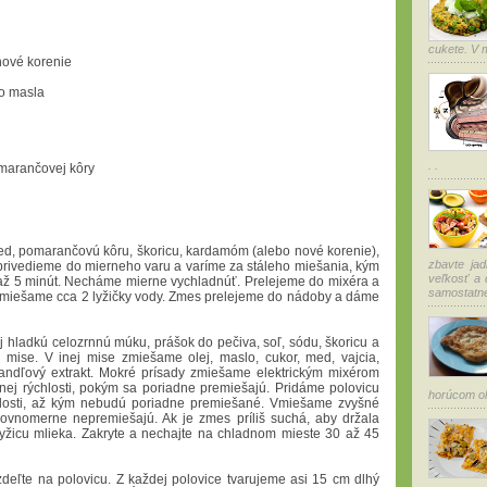
cukete. V m
nové korenie
ho masla
. .
omarančovej kôry
ed, pomarančovú kôru, škoricu, kardamóm (alebo nové korenie),
zbavte jad
privedieme do mierneho varu a varíme za stáleho miešania, kým
veľkosť a 
 až 5 minút. Necháme mierne vychladnúť. Prelejeme do mixéra a
samostatnej
rimiešame cca 2 lyžičky vody. Zmes prelejeme do nádoby a dáme
j hladkú celozrnnú múku, prášok do pečiva, soľ, sódu, škoricu a
 mise. V inej mise zmiešame olej, maslo, cukor, med, vajcia,
andľový extrakt. Mokré prísady zmiešame elektrickým mixérom
ednej rýchlosti, pokým sa poriadne premiešajú. Pridáme polovicu
horúcom ole
hlosti, až kým nebudú poriadne premiešané. Vmiešame zvyšné
rovnomerne nepremiešajú. Ak je zmes príliš suchá, aby držala
yžicu mlieka. Zakryte a nechajte na chladnom mieste 30 až 45
deľte na polovicu. Z každej polovice tvarujeme asi 15 cm dlhý