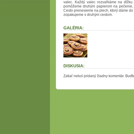
valec. Každý valec rozvaľkáme na dĺžku 
pomôžeme druhým papierom na pečenie, kt
Cesto prenesieme na plech, ktorý dáme do 
zopakujeme s druhým cestom.
GALÉRIA:
DISKUSIA:
Zatiaľ nebol pridaný žiadny komentár. Buďte