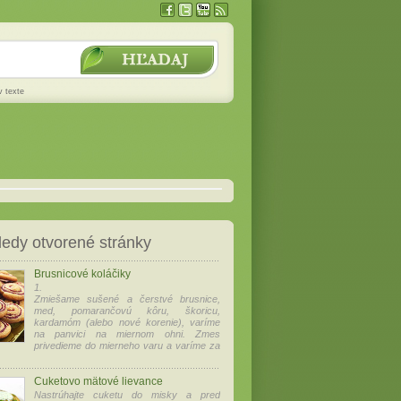
v texte
edy otvorené stránky
Brusnicové koláčiky
1.
Zmiešame sušené a čerstvé brusnice,
med, pomarančovú kôru, škoricu,
kardamóm (alebo nové korenie), varíme
na panvici na miernom ohni. Zmes
privedieme do mierneho varu a varíme za
Cuketovo mätové lievance
Nastrúhajte cuketu do misky a pred