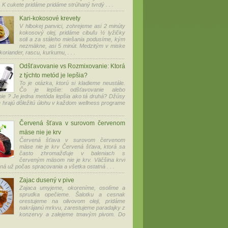
 K cukete pridáme pridáme strúhaný tvrdý . . .
Kari-kokosové krevety
V hlbokej panvici, zohrejeme asi 2 minúty
kokosový olej, pridáme cibuľu ½ lyžičky
soli a za stáleho miešania podusíme, kým
nezmäkne, asi 5 minút. Medzitým v miske
oriander, rascu, kurkumu, . . .
Odšťavovanie vs Rozmixovanie: Ktorá
z týchto metód je lepšia?
To je otázka, ktorú si kladieme neustále.
Čo je lepšie: odšťavovanie alebo
ie ? Je jedna metóda lepšia ako tá druhá? Džúsy
e hrajú dôležitú úlohu v každom wellness programe
Červená šťava v surovom červenom
mäse nie je krv
Červená šťava v surovom červenom
mäse nie je krv Červená šťava, ktorá sa
často zhromažďuje v baleniach s
červeným mäsom nie je krv. Väčšina krvi
ná už počas spracovania a všetka ostatná . . .
Zajac dusený v pive
Zajaca umyjeme, okoreníme, osolíme a
sprudka opečieme. Šalotku a cesnak
orestujeme na olivovom oleji, pridáme
nakrájanú mrkvu, zarestujeme paradajky z
konzervy a zalejeme tmavým pivom. Do