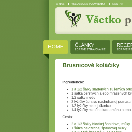
O NÁS
VŠEOBECNÉ PODMIENKY
KONTAKT
ČLÁNKY
RECE
HOME
ZDRAVÉ STRAVOVANIE
ZDRAVÉ R
Brusnicové koláčiky
Ingrediencie:
1 a 1/2 šálky sladených sušených bru
1 šálka čerstvých alebo mrazených br
1/2 šálky medu
2 lyžičky čerstvo nastrúhanej pomara
1/2 lyžičky mletej škorice
1/4 lyžičky mletého kardamónu alebo
Cesto:
2 a 1/3 šálky hladkej špaldovej múky
1 šálka celozrnnej špaldovej múky