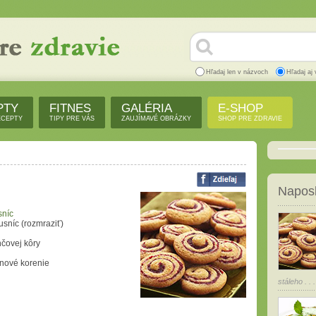
Hľadaj len v názvoch
Hľadaj aj 
PTY
FITNES
GALÉRIA
E-SHOP
ECEPTY
TIPY PRE VÁS
ZAUJÍMAVÉ OBRÁZKY
SHOP PRE ZDRAVIE
Naposl
sníc
usníc (rozmraziť)
nčovej kôry
 nové korenie
stáleho . . .