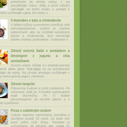
preložením do druhej misky, z nej
povytláčajte šťavu. Mätu a jarnú cibuľku
nakrájajte na tenké kúsky a pridajte k
iske vyšľahajte vajcia. Do misky s . . .
5 klamstiev o tuku a cholesterole
V oblasti výživy a prevencie chorôb je veľa
nekompetentnosti. Ľuďom je chybne
odporúčané, aby sa vyhýbali nasýteným
tukom a cholesterolu, hoci neexistujú
žiadne známky poškodenia. Uvádzame 5 .
Zdravý ovocný šalát s avokádom a
dresingom z jogurtu a chia
semiačkami
Ovocie umyte, ošúpte a v prípade potreby
ierok alebo jadra. Nakrájajte ho na požadovanú
dajte do misky. Na výrobu dresingu rozšľahajte v
 miske grécky jogurt, citrónovú . . .
Zdravé langoše
Pripravíme kvások a cesto zamiesime. Po
vykysnutí, pribl. po ¾ hodine vypracujeme
malé bochníčky. Po ¼ hodine
porozťahujeme na okrúhle placky a v
ji vypečieme. . . .
Pizza s cuketovým cestom
Cuketu najemno nastrúhame, posolíme a
necháme postáť 15 minút. Za tento čas
pustí veľmi veľa šťavy. Poriadne ju
vyžmýkame od tekutiny aby ostala čo