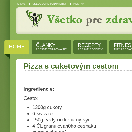
O NÁS
VŠEOBECNÉ PODMIENKY
KONTAKT
ČLÁNKY
RECEPTY
FITNES
HOME
ZDRAVÉ STRAVOVANIE
ZDRAVÉ RECEPTY
TIPY PRE VÁ
Pizza s cuketovým cestom
Ingrediencie:
Cesto:
1300g cukety
6 ks vajec
150g tvrdý nízkotučný syr
4 ČL granulovan0ho cesnaku