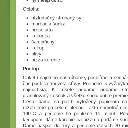
hymalájska soľ
Obloha:
nízkotučný strúhaný syr
morčacia šunka
prosciutto
kukurica
šampiňóny
kečup
olivy
pizza korenie
Postup:
Cuketu najemno nastrúhame, posolíme a nechám
čas pustí veľmi veľa šťavy. Poriadne ju vyžmýka
najsuchšia. K cukete pridáme pridáme str
granulovaný cesnak a všetko spolu dobre premi
Cesto dáme na plech vyložený papierom na
rozotrieme po celom plechu. Takto samotné ces
190°C a pečieme ho približne 15 minút. Pot
kečupom, dáme korenie na pizzu a pridáme suro
Dáme naspäť do rúry a pečieme ďalších 20 min