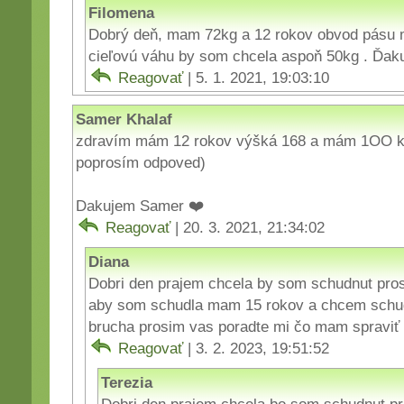
Filomena
Dobrý deň, mam 72kg a 12 rokov obvod pásu
cieľovú váhu by som chcela aspoň 50kg . Ďak
Reagovať
| 5. 1. 2021, 19:03:10
Samer Khalaf
zdravím mám 12 rokov výšká 168 a mám 1OO kg
poprosím odpoved)
Dakujem Samer ❤️
Reagovať
| 20. 3. 2021, 21:34:02
Diana
Dobri den prajem chcela by som schudnut pr
aby som schudla mam 15 rokov a chcem schud
brucha prosim vas poradte mi čo mam spraviť
Reagovať
| 3. 2. 2023, 19:51:52
Terezia
Dobri den prajem chcela bo som schudnut p