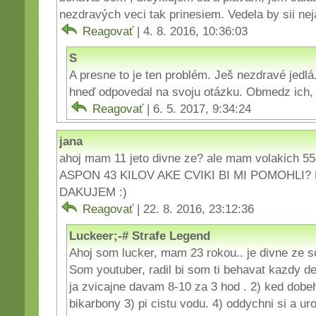
nezdravých veci tak prinesiem. Vedela by sii nej
Reagovať
| 4. 8. 2016, 10:36:03
S
A presne to je ten problém. Ješ nezdravé jedlá
hneď odpovedal na svoju otázku. Obmedz ich,
Reagovať
| 6. 5. 2017, 9:34:24
jana
ahoj mam 11 jeto divne ze? ale mam volakich
ASPON 43 KILOV AKE CVIKI BI MI POMOHLI
DAKUJEM :)
Reagovať
| 22. 8. 2016, 23:12:36
Luckeer;-# Strafe Legend
Ahoj som lucker, mam 23 rokou.. je divne ze s
Som youtuber, radil bi som ti behavat kazdy d
ja zvicajne davam 8-10 za 3 hod . 2) ked dobeh
bikarbony 3) pi cistu vodu. 4) oddychni si a uro