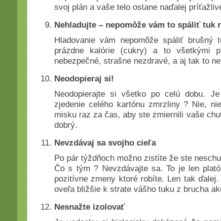
svoj plán a vaše telo ostane naďalej príťažliv
Nehladujte – nepomôže vám to spáliť tuk r
Hladovanie vám nepomôže spáliť brušný tu
prázdne kalórie (cukry) a to všetkými pr
nebezpečné, strašne nezdravé, a aj tak to n
Neodopieraj si!
Neodopierajte si všetko po celú dobu. Je
zjedenie celého kartónu zmrzliny ? Nie, ni
misku raz za čas, aby ste zmiernili vaše chut
dobrý.
Nevzdávaj sa svojho cieľa
Po pár týždňoch možno zistíte že ste neschu
Čo s tým ? Nevzdávajte sa. To je len plató,
pozitívne zmeny ktoré robíte. Len tak ďalej
oveľa bližšie k strate vášho tuku z brucha ak
Nesnažte izolovať