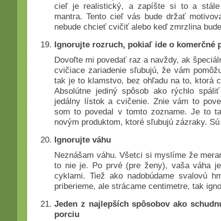
cieľ je realistický, a zapíšte si to a stá
mantra. Tento cieľ vás bude držať motivo
nebude chcieť cvičiť alebo keď zmrzlina bud
Ignorujte rozruch, pokiaľ ide o komerčné 
Dovoľte mi povedať raz a navždy, ak špeciálna
cvičiace zariadenie sľubujú, že vám pomôžu
tak je to klamstvo, bez ohľadu na to, ktorá c
Absolútne jediný spôsob ako rýchlo spáliť
jedálny lístok a cvičenie. Znie vám to pov
som to povedal v tomto zozname. Je to ta
novým produktom, ktoré sľubujú zázraky. Sú 
Ignorujte váhu
Neznášam váhu. Všetci si myslíme že merani
to nie je. Po prvé (pre ženy), vaša váha j
cyklami. Tiež ako nadobúdame svalovú hm
priberieme, ale strácame centimetre, tak igno
Jeden z najlepších spôsobov ako schudn
porciu