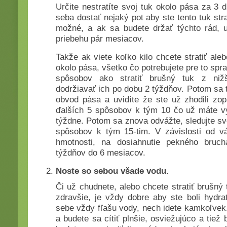
Určite nestratíte svoj tuk okolo pása za 3 
seba dostať nejaký pot aby ste tento tuk strat
možné, a ak sa budete držať týchto rád, ur
priebehu pár mesiacov.
Takže ak viete koľko kilo chcete stratiť al
okolo pása, všetko čo potrebujete pre to spra
spôsobov ako stratiť brušný tuk z ni
dodržiavať ich po dobu 2 týždňov. Potom sa 
obvod pása a uvidíte že ste už zhodili zop
ďalších 5 spôsobov k tým 10 čo už máte vy
týždne. Potom sa znova odvážte, sledujte svo
spôsobov k tým 15-tim. V závislosti od vá
hmotnosti, na dosiahnutie pekného bruc
týždňov do 6 mesiacov.
Noste so sebou všade vodu.
Či už chudnete, alebo chcete stratiť brušný t
zdravšie, je vždy dobre aby ste boli hydr
sebe vždy fľašu vody, nech idete kamkoľvek.
a budete sa cítiť plnšie, osviežujúco a tie