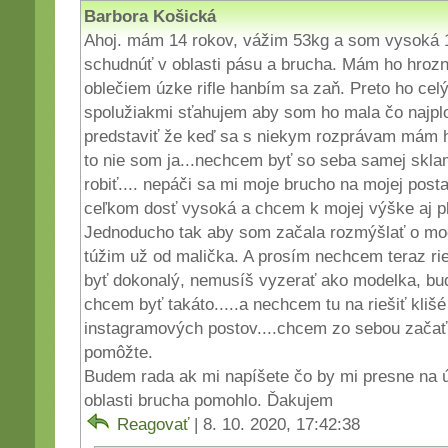
Barbora Košická
Ahoj. mám 14 rokov, vážim 53kg a som vysoká
schudnúť v oblasti pásu a brucha. Mám ho hrozn
oblečiem úzke rifle hanbím sa zaň. Preto ho cel
spolužiakmi sťahujem aby som ho mala čo najplo
predstaviť že keď sa s niekym rozprávam mám 
to nie som ja...nechcem byť so seba samej skl
robiť.... nepáči sa mi moje brucho na mojej pos
ceľkom dosť vysoká a chcem k mojej výške aj p
Jednoducho tak aby som začala rozmýšlať o mode
túžim už od malička. A prosím nechcem teraz rie
byť dokonalý, nemusíš vyzerať ako modelka, buď 
chcem byť takáto.....a nechcem tu na riešiť klišé
instagramových postov....chcem zo sebou začať 
pomôžte.
Budem rada ak mi napíšete čo by mi presne na 
oblasti brucha pomohlo. Ďakujem
Reagovať
| 8. 10. 2020, 17:42:38