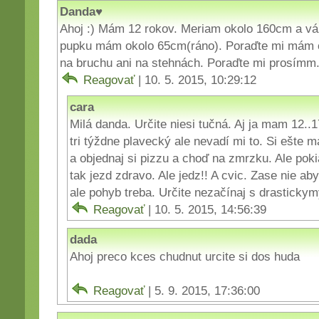
Danda♥
Ahoj :) Mám 12 rokov. Meriam okolo 160cm a vá
pupku mám okolo 65cm(ráno). Poraďte mi mám
na bruchu ani na stehnách. Poraďte mi prosímm.
Reagovať
| 10. 5. 2015, 10:29:12
cara
Milá danda. Určite niesi tučná. Aj ja mam 12.
tri týždne plavecký ale nevadí mi to. Si ešte m
a objednaj si pizzu a choď na zmrzku. Ale pok
tak jezd zdravo. Ale jedz!! A cvic. Zase nie ab
ale pohyb treba. Určite nezačínaj s drastickymy
Reagovať
| 10. 5. 2015, 14:56:39
dada
Ahoj preco kces chudnut urcite si dos huda
Reagovať
| 5. 9. 2015, 17:36:00