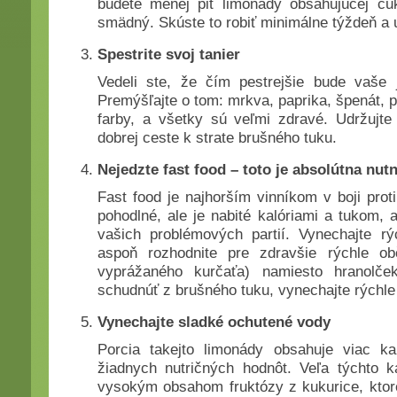
budete menej piť limonády obsahujúcej cu
smädný. Skúste to robiť minimálne týždeň a 
Spestrite svoj tanier
Vedeli ste, že čím pestrejšie bude vaše 
Premýšľajte o tom: mrkva, paprika, špenát, p
farby, a všetky sú veľmi zdravé. Udržujte 
dobrej ceste k strate brušného tuku.
Nejedzte fast food – toto je absolútna nut
Fast food je najhorším vinníkom v boji prot
pohodlné, ale je nabité kalóriami a tukom, a
vašich problémových partií. Vynechajte rý
aspoň rozhodnite pre zdravšie rýchle ob
vyprážaného kurčaťa) namiesto hranolče
schudnúť z brušného tuku, vynechajte rýchle
Vynechajte sladké ochutené vody
Porcia takejto limonády obsahuje viac ka
žiadnych nutričných hodnôt. Veľa týchto k
vysokým obsahom fruktózy z kukurice, ktoré