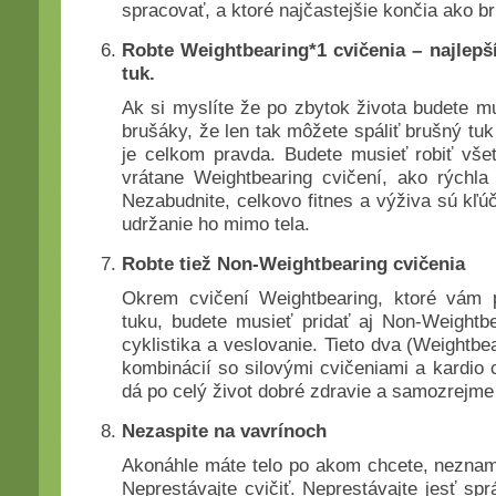
spracovať, a ktoré najčastejšie končia ako b
Robte Weightbearing*1 cvičenia – najlepš
tuk.
Ak si myslíte že po zbytok života budete mu
brušáky, že len tak môžete spáliť brušný tuk
je celkom pravda. Budete musieť robiť všet
vrátane Weightbearing cvičení, ako rýchla
Nezabudnite, celkovo fitnes a výživa sú kľú
udržanie ho mimo tela.
Robte tiež Non-Weightbearing cvičenia
Okrem cvičení Weightbearing, ktoré vám
tuku, budete musieť pridať aj Non-Weightbe
cyklistika a veslovanie. Tieto dva (Weightb
kombinácií so silovými cvičeniami a kardio 
dá po celý život dobré zdravie a samozrejme
Nezaspite na vavrínoch
Akonáhle máte telo po akom chcete, neznam
Neprestávajte cvičiť. Neprestávajte jesť spr