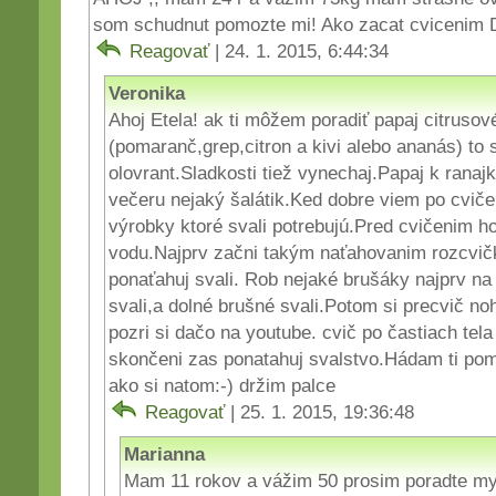
som schudnut pomozte mi! Ako zacat cvicenim
Reagovať
| 24. 1. 2015, 6:44:34
Veronika
Ahoj Etela! ak ti môžem poradiť papaj citrusov
(pomaranč,grep,citron a kivi alebo ananás) to 
olovrant.Sladkosti tiež vynechaj.Papaj k ranaj
večeru nejaký šalátik.Ked dobre viem po cvičen
výrobky ktoré svali potrebujú.Pred cvičenim hod
vodu.Najprv začni takým naťahovanim rozcvičk
ponaťahuj svali. Rob nejaké brušáky najprv n
svali,a dolné brušné svali.Potom si precvič n
pozri si dačo na youtube. cvič po častiach tel
skončeni zas ponatahuj svalstvo.Hádam ti po
ako si natom:-) držim palce
Reagovať
| 25. 1. 2015, 19:36:48
Marianna
Mam 11 rokov a vážim 50 prosim poradte m