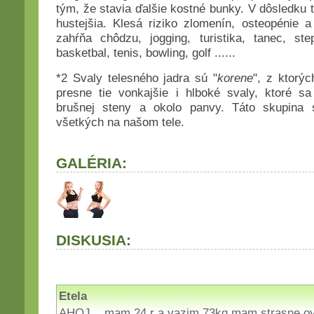
tým, že stavia ďalšie kostné bunky. V dôsledku t
hustejšia. Klesá riziko zlomenín, osteopénie 
zahŕňa chôdzu, jogging, turistika, tanec, ste
basketbal, tenis, bowling, golf ......
*2 Svaly telesného jadra sú "
korene
", z ktorý
presne tie vonkajšie i hlboké svaly, ktoré sa
brušnej steny a okolo panvy. Táto skupina sv
všetkých na našom tele.
GALÉRIA:
DISKUSIA:
Etela
AHOJ ,, mam 24 r a vazim 73kg mam strasne ov