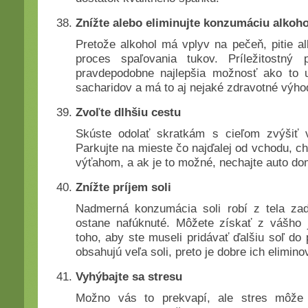
Znížte alebo eliminujte konzumáciu alkoh
Pretože alkohol má vplyv na pečeň, pitie a
proces spaľovania tukov. Príležitostný
pravdepodobne najlepšia možnosť ako to
sacharidov a má to aj nejaké zdravotné výho
Zvoľte dlhšiu cestu
Skúste odolať skratkám s cieľom zvýšiť
Parkujte na mieste čo najďalej od vchodu, c
výťahom, a ak je to možné, nechajte auto do
Znížte príjem soli
Nadmerná konzumácia soli robí z tela zad
ostane nafúknuté. Môžete získať z vášho j
toho, aby ste museli pridávať ďalšiu soľ do 
obsahujú veľa soli, preto je dobre ich elimino
Vyhýbajte sa stresu
Možno vás to prekvapí, ale stres môže 