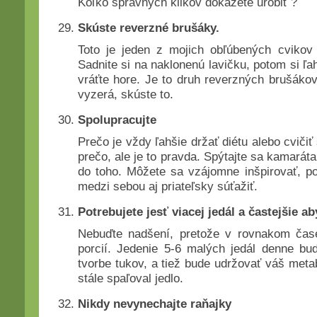
Koľko správnych klikov dokážete urobiť ?
Skúste reverzné brušáky.
Toto je jeden z mojich obľúbených cvikov
Sadnite si na naklonenú lavičku, potom si ľa
vráťte hore. Je to druh reverzných brušákov
vyzerá, skúste to.
Spolupracujte
Prečo je vždy ľahšie držať diétu alebo cvičiť
prečo, ale je to pravda. Spýtajte sa kamaráta
do toho. Môžete sa vzájomne inšpirovať, 
medzi sebou aj priateľsky súťažiť.
Potrebujete jesť viacej jedál a častejšie ab
Nebuďte nadšení, pretože v rovnakom čase,
porcií. Jedenie 5-6 malých jedál denne b
tvorbe tukov, a tiež bude udržovať váš met
stále spaľoval jedlo.
Nikdy nevynechajte raňajky