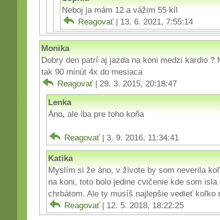
Neboj ja mám 12 a vážim 55 kíl
Reagovať
| 13. 6. 2021, 7:55:14
Monika
Dobry den patrí aj jazda na koni medzi kardio ?
tak 90 minút 4x do mesiaca
Reagovať
| 29. 3. 2015, 20:18:47
Lenka
Áno, ale iba pre toho koňa
Reagovať
| 3. 9. 2016, 11:34:41
Katika
Myslím si že áno, v živote by som neverila koľ
na koni, toto bolo jedine cvičenie kde som is
chrbátom. Ale ty musíš najlepšie vedieť koľk
Reagovať
| 12. 5. 2018, 18:22:25