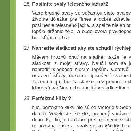
Posilnite svaly telesného jadra*2
Vaše brušné svaly sú súčasťou siete svalov
životne dôležité pre fitnes a dobré zdravi
posilnenie telesného jadra, a spálite nielen b
lepšie držanie tela, a bude oveľa pravdepod
bolesťami chrbta.
Nahraďte sladkosti aby ste schudli rýchlej
Mávam hroznú chuť na sladké, takže je 
sladkosti z mojej stravy. Naučil som sa je
nahradiť sladkosti niečím lepším. Čerstvé 
mrazené šťavy, dokonca aj sušené ovocie 
zaženú moju chuť na sladké, bez pridania ext
ktoré sú väčšinou obsiahnuté v sladkostiach.
Perfektné kliky ?
Nie, perfektné kliky nie sú od Victoria’s Secre
doma). Vedeli ste, že klik, urobený správne,
dobré kardio, je to dobré pre posilnenie váš
to pomáha budovať svalstvo vo všetkých s