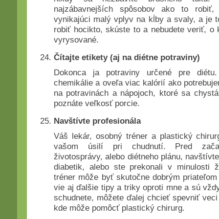
najzábavnejších spôsobov ako to robiť,
vynikajúci malý vplyv na kĺby a svaly, a je 
robiť hocikto, skúste to a nebudete veriť, 
vyrysované.
Čítajte etikety (aj na diétne potraviny)
Dokonca ja potraviny určené pre diétu
chemikálie a oveľa viac kalórií ako potrebuje
na potravinách a nápojoch, ktoré sa chystát
poznáte veľkosť porcie.
Navštívte profesionála
Váš lekár, osobný tréner a plastický chiru
vašom úsilí pri chudnutí. Pred zača
životosprávy, alebo diétneho plánu, navštívte
diabetik, alebo ste prekonali v minulosti
tréner môže byť skutočne dobrým priateľom 
vie aj ďalšie tipy a triky oproti mne a sú vž
schudnete, môžete ďalej chcieť spevniť veci 
kde môže pomôcť plastický chirurg.