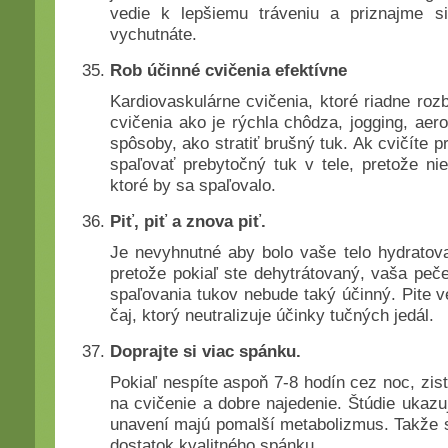
vedie k lepšiemu tráveniu a priznajme si
vychutnáte.
Rob účinné cvičenia efektívne
Kardiovaskulárne cvičenia, ktoré riadne roz
cvičenia ako je rýchla chôdza, jogging, aerob
spôsoby, ako stratiť brušný tuk. Ak cvičíte p
spaľovať prebytočný tuk v tele, pretože nie 
ktoré by sa spaľovalo.
Piť, piť a znova piť.
Je nevyhnutné aby bolo vaše telo hydratova
pretože pokiaľ ste dehytrátovaný, vaša peč
spaľovania tukov nebude taký účinný. Pite v
čaj, ktorý neutralizuje účinky tučných jedál.
Doprajte si viac spánku.
Pokiaľ nespíte aspoň 7-8 hodín cez noc, zistí
na cvičenie a dobre najedenie. Štúdie ukazuj
unavení majú pomalší metabolizmus. Takže s
dostatok kvalitného spánku.