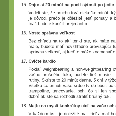
Dajte si 20 minút na pocit sýtosti po jedle
Vedeli ste, že bruchu trvá niekoľko minút, k
je dôvod, prečo je dôležité jesť pomaly a 
Ináč budete končiť prejedaním
Noste správnu veľkosť
Bez ohľadu na to akí tenkí ste, ak máte na 
malé, budete mať nevzhľadne prevísajúci tu
správnu veľkosť, aj keď to môže znamenať o 
Cvičte kardio
Pokiaľ weightbearing a non-weightbearing cv
vášho brušného tuku, budete tiež musieť p
rutiny. Skúste to 20 minút denne, 5 dní v týž
Všetko čo prinúti vaše srdce tvrdo búšiť po
trampolíne, tancovanie, beh, čo si len spo
dobré ak ste sa rozhodli stratiť brušný tuk.
Majte na mysli konkrétny cieľ na vaše sch
V každom úsilí je dôležité mať cieľ a mať ho