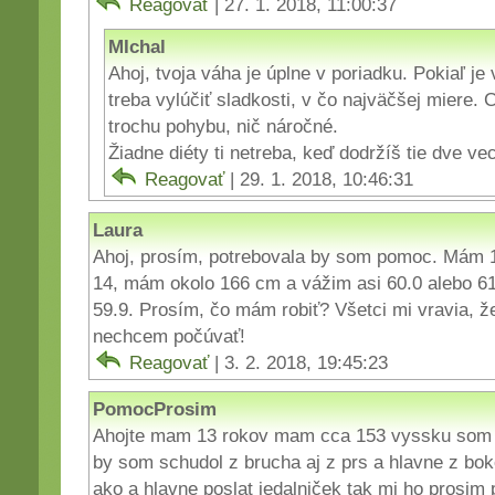
Reagovať
| 27. 1. 2018, 11:00:37
MIchal
Ahoj, tvoja váha je úplne v poriadku. Pokiaľ je
treba vylúčiť sladkosti, v čo najväčšej miere. 
trochu pohybu, nič náročné.
Žiadne diéty ti netreba, keď dodržíš tie dve v
Reagovať
| 29. 1. 2018, 10:46:31
Laura
Ahoj, prosím, potrebovala by som pomoc. Mám 
14, mám okolo 166 cm a vážim asi 60.0 alebo 61.
59.9. Prosím, čo mám robiť? Všetci mi vravia, ž
nechcem počúvať!
Reagovať
| 3. 2. 2018, 19:45:23
PomocProsim
Ahojte mam 13 rokov mam cca 153 vyssku som c
by som schudol z brucha aj z prs a hlavne z bo
ako a hlavne poslat jedalniček tak mi ho prosim 