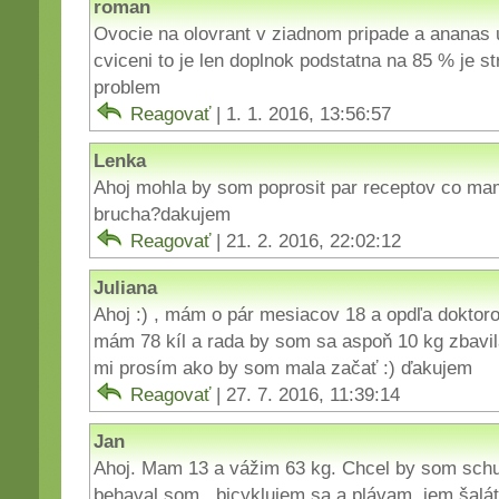
roman
Ovocie na olovrant v ziadnom pripade a ananas u
cviceni to je len doplnok podstatna na 85 % je s
problem
Reagovať
| 1. 1. 2016, 13:56:57
Lenka
Ahoj mohla by som poprosit par receptov co ma
brucha?dakujem
Reagovať
| 21. 2. 2016, 22:02:12
Juliana
Ahoj :) , mám o pár mesiacov 18 a opdľa doktor
mám 78 kíl a rada by som sa aspoň 10 kg zbavila
mi prosím ako by som mala začať :) ďakujem
Reagovať
| 27. 7. 2016, 11:39:14
Jan
Ahoj. Mam 13 a vážim 63 kg. Chcel by som sch
behaval som , bicyklujem sa a plávam, jem šalá