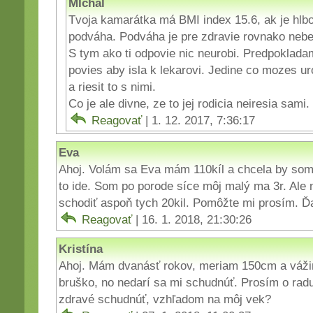
MIchal
Tvoja kamarátka má BMI index 15.6, ak je hlbo
podváha. Podváha je pre zdravie rovnako nebe
S tym ako ti odpovie nic neurobi. Predpoklada
povies aby isla k lekarovi. Jedine co mozes urob
a riesit to s nimi.
Co je ale divne, ze to jej rodicia neiresia sami.
Reagovať
| 1. 12. 2017, 7:36:17
Eva
Ahoj. Volám sa Eva mám 110kíl a chcela by som
to ide. Som po porode síce môj malý ma 3r. Al
schodiť aspoň tych 20kil. Pomôžte mi prosím. 
Reagovať
| 16. 1. 2018, 21:30:26
Kristína
Ahoj. Mám dvanásť rokov, meriam 150cm a váži
bruško, no nedarí sa mi schudnúť. Prosím o radu
zdravé schudnúť, vzhľadom na môj vek?