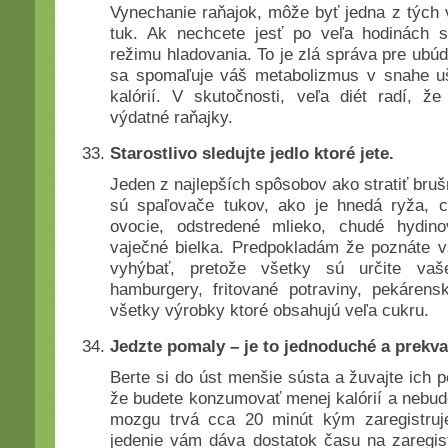
Vynechanie raňajok, môže byť jedna z tých 
tuk. Ak nechcete jesť po veľa hodinách s
režimu hladovania. To je zlá správa pre ubú
sa spomaľuje váš metabolizmus v snahe uše
kalórií. V skutočnosti, veľa diét radí, že
výdatné raňajky.
Starostlivo sledujte jedlo ktoré jete.
Jeden z najlepších spôsobov ako stratiť brušn
sú spaľovače tukov, ako je hnedá ryža, ce
ovocie, odstredené mlieko, chudé hydi
vaječné bielka. Predpokladám že poznáte vš
vyhýbať, pretože všetky sú určite vaš
hamburgery, fritované potraviny, pekáren
všetky výrobky ktoré obsahujú veľa cukru.
Jedzte pomaly – je to jednoduché a prekva
Berte si do úst menšie sústa a žuvajte ich 
že budete konzumovať menej kalórií a nebud
mozgu trvá cca 20 minút kým zaregistru
jedenie vám dáva dostatok času na zaregist