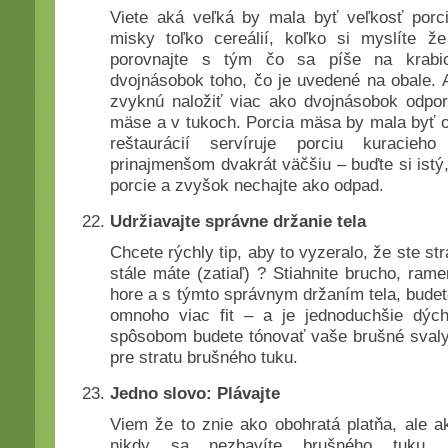
Viete aká veľká by mala byť veľkosť porc
misky toľko cereálií, koľko si myslíte ž
porovnajte s tým čo sa píše na krabi
dvojnásobok toho, čo je uvedené na obale. A
zvyknú naložiť viac ako dvojnásobok odpor
mäse a v tukoch. Porcia mäsa by mala byť o 
reštaurácií servíruje porciu kuracie
prinajmenšom dvakrát väčšiu – buďte si istý
porcie a zvyšok nechajte ako odpad.
Udržiavajte správne držanie tela
Chcete rýchly tip, aby to vyzeralo, že ste str
stále máte (zatiaľ) ? Stiahnite brucho, ram
hore a s týmto správnym držaním tela, budete
omnoho viac fit – a je jednoduchšie dý
spôsobom budete tónovať vaše brušné svaly,
pre stratu brušného tuku.
Jedno slovo: Plávajte
Viem že to znie ako obohratá platňa, ale ak
nikdy sa nezbavíte brušného tuku.