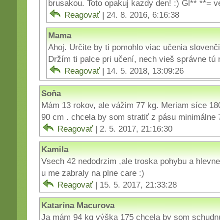
brusakou. Toto opakuj kazdy den! :) Gl** **= ve
Reagovať
| 24. 8. 2016, 6:16:38
Mama
Ahoj. Určite by ti pomohlo viac učenia slovenči
Držím ti palce pri učení, nech vieš správne tú
Reagovať
| 14. 5. 2018, 13:09:26
Soňa
Mám 13 rokov, ale vážim 77 kg. Meriam síce 1
90 cm . chcela by som stratiť z pásu minimáln
Reagovať
| 2. 5. 2017, 21:16:30
Kamila
Vsech 42 nedodrzim ,ale troska pohybu a hlevne 
u me zabraly na plne care :)
Reagovať
| 15. 5. 2017, 21:33:28
Katarína Macurova
Ja mám 94 kg výška 175 chcela by som schudnú