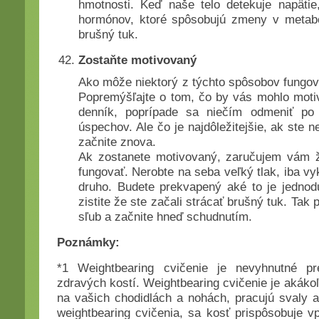
hmotnosti. Keď naše telo detekuje napäti
hormónov, ktoré spôsobujú zmeny v metabo
brušný tuk.
Zostaňte motivovaný
Ako môže niektorý z týchto spôsobov fungov
Popremýšľajte o tom, čo by vás mohlo motiv
denník, poprípade sa niečím odmeniť po
úspechov. Ale čo je najdôležitejšie, ak ste ne
začnite znova.
Ak zostanete motivovaný, zaručujem vám ž
fungovať. Nerobte na seba veľký tlak, iba vyk
druho. Budete prekvapený aké to je jednodu
zistite že ste začali strácať brušný tuk. Tak
sľub a začnite hneď schudnutím.
Poznámky:
*1 Weightbearing cvičenie je nevyhnutné pr
zdravých kostí. Weightbearing cvičenie je akákoľ
na vašich chodidlách a nohách, pracujú svaly a 
weightbearing cvičenia, sa kosť prispôsobuje v