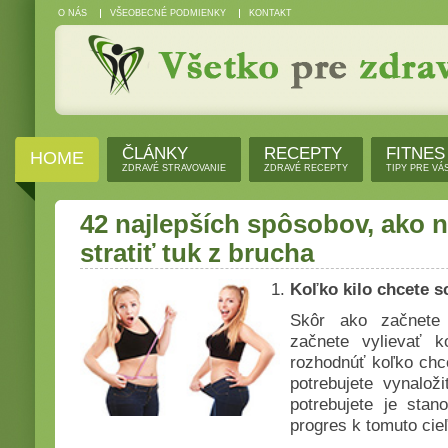
O NÁS
VŠEOBECNÉ PODMIENKY
KONTAKT
ČLÁNKY
RECEPTY
FITNES
HOME
ZDRAVÉ STRAVOVANIE
ZDRAVÉ RECEPTY
TIPY PRE VÁ
42 najlepších spôsobov, ako n
stratiť tuk z brucha
Koľko kilo chcete 
Skôr ako začnete 
začnete vylievať 
rozhodnúť koľko chc
potrebujete vynalož
potrebujete je stan
progres k tomuto cieľ