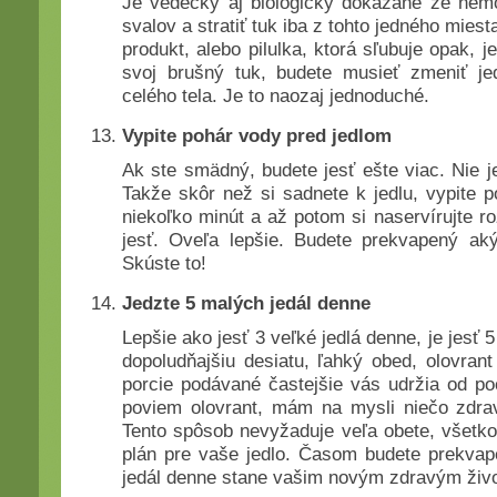
Je vedecky aj biologicky dokázané že nemô
svalov a stratiť tuk iba z tohto jedného miest
produkt, alebo pilulka, ktorá sľubuje opak, j
svoj brušný tuk, budete musieť zmeniť je
celého tela. Je to naozaj jednoduché.
Vypite pohár vody pred jedlom
Ak ste smädný, budete jesť ešte viac. Nie je
Takže skôr než si sadnete k jedlu, vypite p
niekoľko minút a až potom si naservírujte r
jesť. Oveľa lepšie. Budete prekvapený aký
Skúste to!
Jedzte 5 malých jedál denne
Lepšie ako jesť 3 veľké jedlá denne, je jesť 
dopoludňajšiu desiatu, ľahký obed, olovran
porcie podávané častejšie vás udržia od po
poviem olovrant, mám na mysli niečo zdra
Tento spôsob nevyžaduje veľa obete, všetko 
plán pre vaše jedlo. Časom budete prekvap
jedál denne stane vašim novým zdravým živ