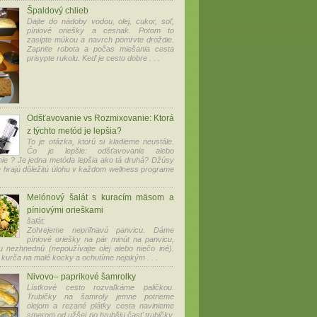
Špaldový chlieb
Dajte do nádoby vodou, olej, cukor, soľ,
píniové oriešky a cesnak. Potom to
zasipte múkou a navrch pomrvte droždie.
Zapnite robota a počas miešania cesta
prisypte rukolu. Keď je cesto dobre . . .
Odšťavovanie vs Rozmixovanie: Ktorá
z týchto metód je lepšia?
To je otázka, ktorú si kladieme neustále.
Čo je lepšie: odšťavovanie alebo
ie ? Je jedna metóda lepšia ako tá druhá? Džúsy
e hrajú dôležitú úlohu v každom wellness programe
Melónový šalát s kuracím mäsom a
píniovými orieškami
šalát:
Zohrejeme nepriľnavú panvicu. Dáme
píniové oriešky na pár minút na panvicu,
 nezhnednú (nepoužívajte olej alebo niečo iné).
kurča na malé kocky a ochutíme nejakým . . .
Nivovo– paprikové šamrolky
Lístkové cesto rozvaľkáme paličkou.
Trubičky na šamroly jemne potrieme
olejom a rezané plátky cesta navinieme
smerom od užšej po hrubšiu časť trubičky.