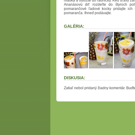
hladka a odložte do ľadničky. Keď šťavy za
Ananásovú drť rozdeľte do štyroch pohá
pomarančové ľadové kocky pridajte ich 
pomaranča. Ihneď podávajte.
GALÉRIA:
DISKUSIA:
Zatiaľ nebol pridaný žiadny komentár. Buďte