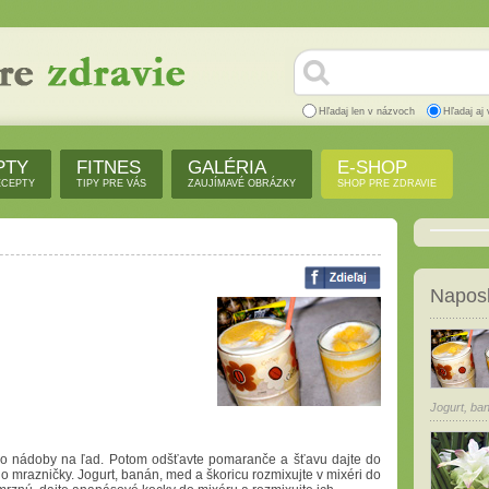
Hľadaj len v názvoch
Hľadaj aj 
PTY
FITNES
GALÉRIA
E-SHOP
ECEPTY
TIPY PRE VÁS
ZAUJÍMAVÉ OBRÁZKY
SHOP PRE ZDRAVIE
Naposl
Jogurt, ban
 do nádoby na ľad. Potom odšťavte pomaranče a šťavu dajte do
o mrazničky. Jogurt, banán, med a škoricu rozmixujte v mixéri do