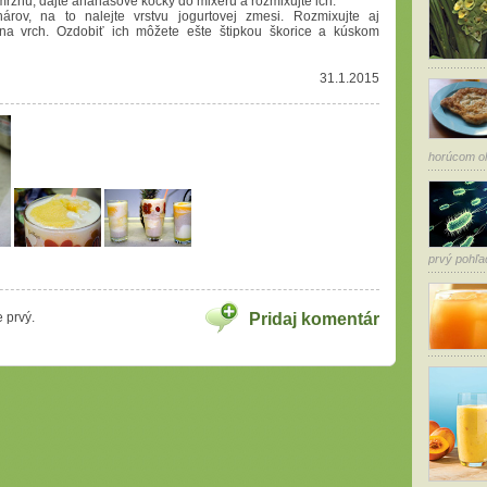
mrznú, dajte ananásové kocky do mixéru a rozmixujte ich.
rov, na to nalejte vrstvu jogurtovej zmesi. Rozmixujte aj
na vrch. Ozdobiť ich môžete ešte štipkou škorice a kúskom
31.1.2015
horúcom ole
prvý pohľa
 prvý.
Pridaj komentár