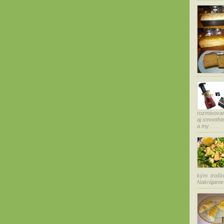
rozmixovan
aj smoothi
a my . . .
kým trošku
Nakrájame 