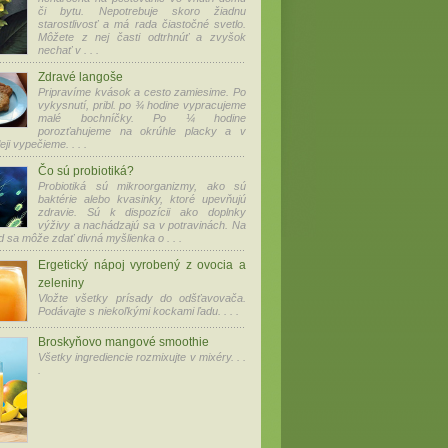
či bytu. Nepotrebuje skoro žiadnu
starostlivosť a má rada čiastočné svetlo.
Môžete z nej časti odtrhnúť a zvyšok
nechať v . . .
Zdravé langoše
Pripravíme kvások a cesto zamiesime. Po
vykysnutí, pribl. po ¾ hodine vypracujeme
malé bochníčky. Po ¼ hodine
porozťahujeme na okrúhle placky a v
ji vypečieme. . . .
Čo sú probiotiká?
Probiotiká sú mikroorganizmy, ako sú
baktérie alebo kvasinky, ktoré upevňujú
zdravie. Sú k dispozícii ako doplnky
výživy a nachádzajú sa v potravinách. Na
d sa môže zdať divná myšlienka o . . .
Ergetický nápoj vyrobený z ovocia a
zeleniny
Vložte všetky prísady do odšťavovača.
Podávajte s niekoľkými kockami ľadu. . . .
Broskyňovo mangové smoothie
Všetky ingrediencie rozmixujte v mixéry. . .
.