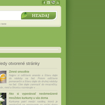
v texte
edy otvorené stránky
Zimné smoothie
Najprv si odšťavte ananás a šťavu dajte
do nádoby na ľad. Potom odšťavte
pomaranče a šťavu dajte do druhej nádoby
na ľad. Obe dajte zamraziť do mrazničky.
án, med a škoricu rozmixujte v . . .
Ako si vypestovať neobmedzené
množstvo kurkumy u vás doma
Kurkuma patrí medzi rastliny, ktorá je
nenáročná na pestovanie vo vnútri domu