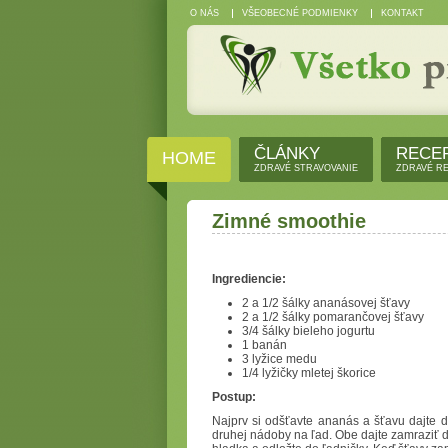
O NÁS
VŠEOBECNÉ PODMIENKY
KONTAKT
ČLÁNKY
RECE
HOME
ZDRAVÉ STRAVOVANIE
ZDRAVÉ R
Zimné smoothie
Ingrediencie:
2 a 1/2 šálky ananásovej šťavy
2 a 1/2 šálky pomarančovej šťavy
3/4 šálky bieleho jogurtu
1 banán
3 lyžice medu
1/4 lyžičky mletej škorice
Postup:
Najprv si odšťavte ananás a šťavu dajte
druhej nádoby na ľad. Obe dajte zamraziť d