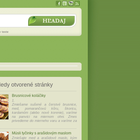
v texte
edy otvorené stránky
Brusnicové koláčiky
1.
Zmiešame sušené a čerstvé brusnice,
med, pomarančovú kôru, škoricu,
kardamóm (alebo nové korenie), varíme
na panvici na miernom ohni. Zmes
privedieme do mierneho varu a varíme za
Müsli tyčinky s arašidovým maslom
Zmiešajte med a arašidové maslo, kým