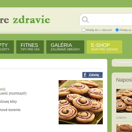
Hľadaj len v názvoch
Hľadaj aj 
PTY
FITNES
GALÉRIA
E-SHOP
ECEPTY
TIPY PRE VÁS
ZAUJÍMAVÉ OBRÁZKY
SHOP PRE ZDRAVIE
Naposl
sníc
usníc (rozmraziť)
nčovej kôry
 nové korenie
stáleho . . .