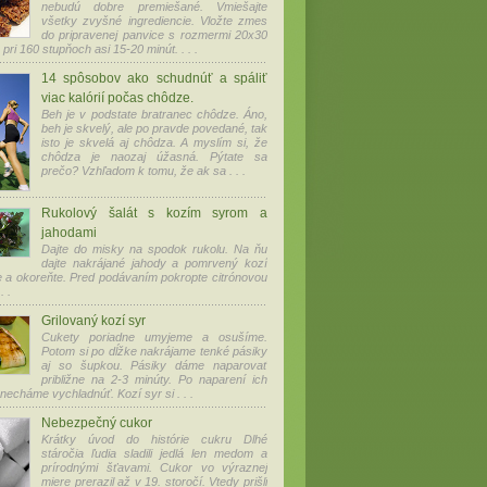
nebudú dobre premiešané. Vmiešajte
všetky zvyšné ingrediencie. Vložte zmes
do pripravenej panvice s rozmermi 20x30
pri 160 stupňoch asi 15-20 minút. . . .
14 spôsobov ako schudnúť a spáliť
viac kalórií počas chôdze.
Beh je v podstate bratranec chôdze. Áno,
beh je skvelý, ale po pravde povedané, tak
isto je skvelá aj chôdza. A myslím si, že
chôdza je naozaj úžasná. Pýtate sa
prečo? Vzhľadom k tomu, že ak sa . . .
Rukolový šalát s kozím syrom a
jahodami
Dajte do misky na spodok rukolu. Na ňu
dajte nakrájané jahody a pomrvený kozí
e a okoreňte. Pred podávaním pokropte citrónovou
. .
Grilovaný kozí syr
Cukety poriadne umyjeme a osušíme.
Potom si po dĺžke nakrájame tenké pásiky
aj so šupkou. Pásiky dáme naparovať
približne na 2-3 minúty. Po naparení ich
necháme vychladnúť. Kozí syr si . . .
Nebezpečný cukor
Krátky úvod do histórie cukru Dlhé
stáročia ľudia sladili jedlá len medom a
prírodnými šťavami. Cukor vo výraznej
miere prerazil až v 19. storočí. Vtedy prišli