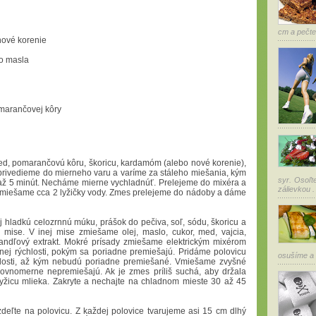
cm a pečte 
nové korenie
ho masla
omarančovej kôry
ed, pomarančovú kôru, škoricu, kardamóm (alebo nové korenie),
privedieme do mierneho varu a varíme za stáleho miešania, kým
syr. Osoľt
 až 5 minút. Necháme mierne vychladnúť. Prelejeme do mixéra a
zálievkou . 
rimiešame cca 2 lyžičky vody. Zmes prelejeme do nádoby a dáme
j hladkú celozrnnú múku, prášok do pečiva, soľ, sódu, škoricu a
 mise. V inej mise zmiešame olej, maslo, cukor, med, vajcia,
andľový extrakt. Mokré prísady zmiešame elektrickým mixérom
ednej rýchlosti, pokým sa poriadne premiešajú. Pridáme polovicu
osušíme a 
hlosti, až kým nebudú poriadne premiešané. Vmiešame zvyšné
rovnomerne nepremiešajú. Ak je zmes príliš suchá, aby držala
yžicu mlieka. Zakryte a nechajte na chladnom mieste 30 až 45
deľte na polovicu. Z každej polovice tvarujeme asi 15 cm dlhý