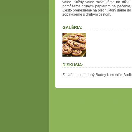
valec. Každý valec rozvaľkáme na dĺžku 
pomôžeme druhým papierom na pečenie, kt
Cesto prenesieme na plech, ktorý dáme do 
zopakujeme s druhým cestom.
GALÉRIA:
DISKUSIA:
Zatiaľ nebol pridaný žiadny komentár. Buďte