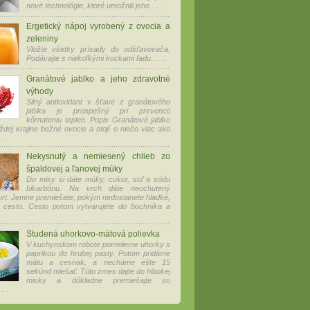
nové technológie, ktoré umožnili jeho . . .
Ergetický nápoj vyrobený z ovocia a
zeleniny
Vložte všetky prísady do odšťavovača.
Podávajte s niekoľkými kockami ľadu. . . .
Granátové jablko a jeho zdravotné
výhody
Silný antioxidant v šťave z granátového
jablka je prospešný pri prevencií
kôrnateniu tepien. Popis Granátové jablko
aždej krajine bežné ovocie a stojí o niečo viac ako
. .
Nekysnutý a nemiesený chlieb zo
špaldovej a ľanovej múky
Do misy si dáte múky, cukor, soľ a sódu
bikarbónu. Na vrch dáte neochutený
urt. Jemne premiešate, pokým nedostanete hladké,
 cesto. Cesto potom vytvarujete do bochníka a
Studená uhorkovo-mätová polievka
V kuchynskom robote pomelieme uhorky s
paprikou do hrubej pasty. Potom pridáme
mätu a cesnak, a necháme ešte 15
sekúnd miešať. Túto zmes dajte do hlbokej
misky a dôkladne premiešajte so
. .