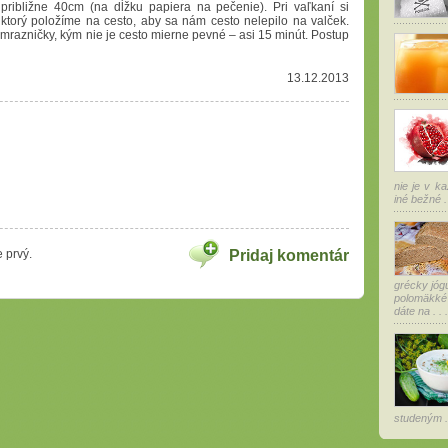
približne 40cm (na dĺžku papiera na pečenie). Pri vaľkaní si
orý položíme na cesto, aby sa nám cesto nelepilo na valček.
mrazničky, kým nie je cesto mierne pevné – asi 15 minút. Postup
13.12.2013
nie je v k
iné bežné . 
 prvý.
Pridaj komentár
grécky jóg
polomäkké
dáte na . . .
studeným . 