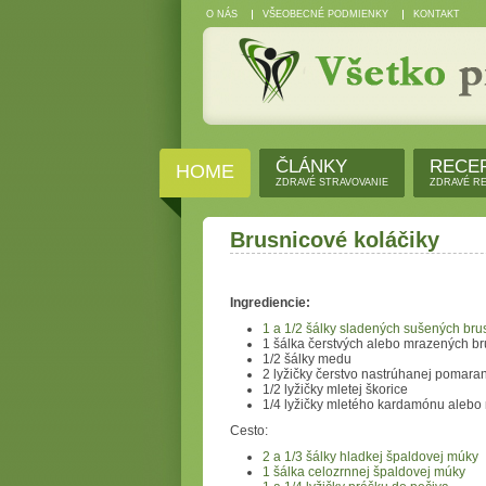
O NÁS
VŠEOBECNÉ PODMIENKY
KONTAKT
ČLÁNKY
RECE
HOME
ZDRAVÉ STRAVOVANIE
ZDRAVÉ R
Brusnicové koláčiky
Ingrediencie:
1 a 1/2 šálky sladených sušených bru
1 šálka čerstvých alebo mrazených br
1/2 šálky medu
2 lyžičky čerstvo nastrúhanej pomara
1/2 lyžičky mletej škorice
1/4 lyžičky mletého kardamónu alebo
Cesto:
2 a 1/3 šálky hladkej špaldovej múky
1 šálka celozrnnej špaldovej múky