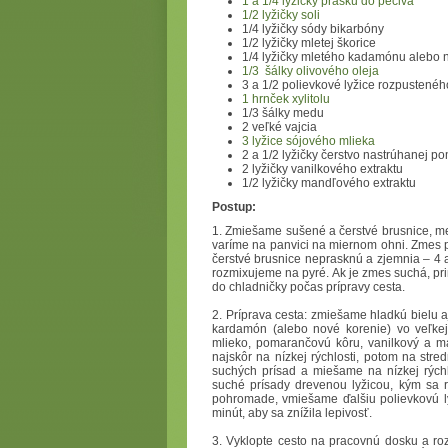
1 a 1/4 lyžičky prášku do pečiva
1/2 lyžičky soli
1/4 lyžičky sódy bikarbóny
1/2 lyžičky mletej škorice
1/4 lyžičky mletého kadamónu alebo 
1/3 šálky olivového oleja
3 a 1/2 polievkové lyžice rozpustené
1 hrnček xylitolu
1/3 šálky medu
2 veľké vajcia
3 lyžice sójového mlieka
2 a 1/2 lyžičky čerstvo nastrúhanej p
2 lyžičky vanilkového extraktu
1/2 lyžičky mandľového extraktu
Postup:
1. Zmiešame sušené a čerstvé brusnice, m
varíme na panvici na miernom ohni. Zmes 
čerstvé brusnice neprasknú a zjemnia – 4
rozmixujeme na pyré. Ak je zmes suchá, p
do chladničky počas prípravy cesta.
2. Príprava cesta: zmiešame hladkú bielu a
kardamón (alebo nové korenie) vo veľkej
mlieko, pomarančovú kôru, vanilkový a m
najskôr na nízkej rýchlosti, potom na str
suchých prísad a miešame na nízkej rýc
suché prísady drevenou lyžicou, kým sa 
pohromade, vmiešame ďalšiu polievkovú l
minút, aby sa znížila lepivosť.
3. Vyklopte cesto na pracovnú dosku a roz