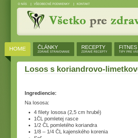
O NÁS
VŠEOBECNÉ PODMIENKY
KONTAKT
ČLÁNKY
RECEPTY
FITNES
HOME
ZDRAVÉ STRAVOVANIE
ZDRAVÉ RECEPTY
TIPY PRE VÁ
Losos s koriandrovo-limetk
Ingrediencie:
Na lososa:
4 filety lososa (2,5 cm hrubé)
1ČL pomletej rasce
1/2 ČL pomletého koriandra
1/8 – 1/4 ČL kajenského korenia