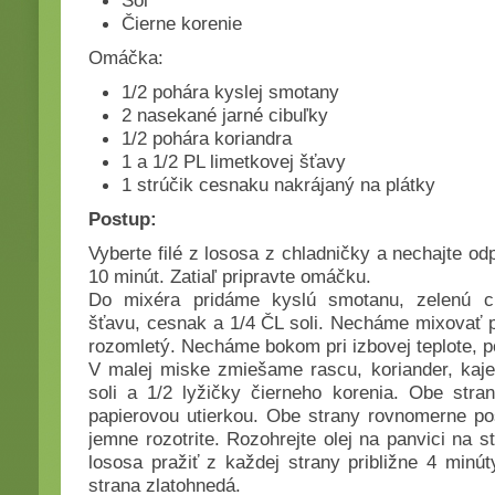
Soľ
Čierne korenie
Omáčka:
1/2 pohára kyslej smotany
2 nasekané jarné cibuľky
1/2 pohára koriandra
1 a 1/2 PL limetkovej šťavy
1 strúčik cesnaku nakrájaný na plátky
Postup:
Vyberte filé z lososa z chladničky a nechajte odp
10 minút. Zatiaľ pripravte omáčku.
Do mixéra pridáme kyslú smotanu, zelenú cib
šťavu, cesnak a 1/4 ČL soli. Necháme mixovať 
rozomletý. Necháme bokom pri izbovej teplote, 
V malej miske zmiešame rascu, koriander, kaje
soli a 1/2 lyžičky čierneho korenia. Obe stra
papierovou utierkou. Obe strany rovnomerne p
jemne rozotrite. Rozohrejte olej na panvici na s
lososa pražiť z každej strany približne 4 minú
strana zlatohnedá.