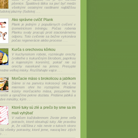
pšenice. Špaldová látka sa javí byť medzi
všetkými ostatnými rastlinami najbližšou
udskej plazmy (ľudskej . . .
Ako správne cvičiť Plank
Plank je jedným z populárnych cvičení v
izometrickom tréningu. Počas robenia
Planku svaly pracujú proti stacionárnemu
odporu. Toto cvičenie sa bežne vykonáva
počas regenerácie alebo procese . . .
Kurča s orechovou kôrkou
V kuchynskom robote, rozmixujte orechy
(voliteľne s kukuričným škrobom, paprikou
a kajenským korením), pokiaľ nie sú
orechy nasekané na jemno. Presypte
edne veľkej misky. Rozšľahajte vajce . . .
Morčacie mäso s brokolicou a jablkom
Dáme si na panvicu kokosový olej a na
miernom ohni ho roztopíme. Pridáme
kúsky morčacieho mäsa, posypeme ho
rením a opražíme pekne dozlata. Pridáme jablká a
dve minútky, kým . . .
Ktoré tuky sú zlé a prečo by sme sa im
mali vyhýbať
V našom každodennom živote jeme veľa
potravín, ktoré obsahujú tuky. Ale pravdou
je, že väčšina z nás nevie o tukoch skoro
 Sú všetky potraviny, ktoré jeme, naozaj bez zlých
 . . .