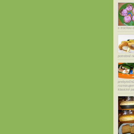
s trochou ol
potrebné ri
prebytoč
rozmixuje
klasické pal