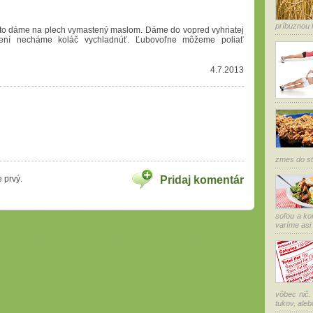
príbuznou ľ
sto dáme na plech vymastený maslom. Dáme do vopred vyhriatej
ení necháme koláč vychladnúť. Ľubovoľne môžeme poliať
4.7.2013
zmes do str
 prvý.
Pridaj komentár
soľou a ko
varíme asi 
vôbec nič.
tukov, alebo