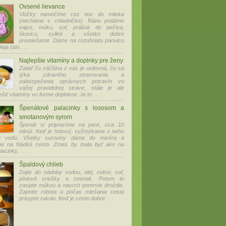
Ovsené lievance
Vločky namočíme cez noc do mlieka
(necháme v chladničke). Ráno pridáme
vajce, múku, soľ, prášok do pečiva,
škoricu, xylitol a všetko dobre
premiešame. Dáme na rozohriatu panvicu
eja (asi . . .
Najlepšie vitamíny a doplnky pre ženy.
Zatiaľ čo väčšina z vás je usilovná, čo sa
týka zdravého stravovania a
zabezpečenia správnych potravín vo
vašej pravidelnej strave, stále je ale
ešiť vitamíny vo forme doplnkov. Je to . . .
Špenátové palacinky s lososom a
smotanovým syrom
Špenát si pripravíme na pare, cca 10
minút. Keď je hotový, vyžmýkame z neho
nú vodu. Všetky suroviny dáme do mixéra a
me na hladké cesto. Zmes by mala byť ako na
acinky, . . .
Špaldový chlieb
Dajte do nádoby vodou, olej, cukor, soľ,
píniové oriešky a cesnak. Potom to
zasipte múkou a navrch pomrvte droždie.
Zapnite robota a počas miešania cesta
prisypte rukolu. Keď je cesto dobre . . .