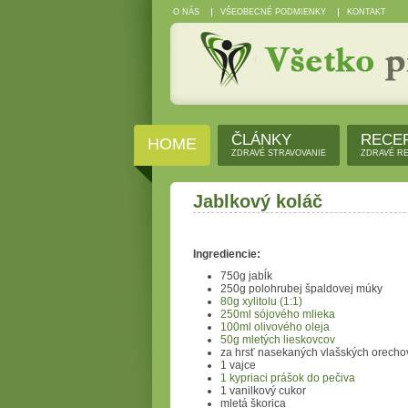
O NÁS
VŠEOBECNÉ PODMIENKY
KONTAKT
ČLÁNKY
RECE
HOME
ZDRAVÉ STRAVOVANIE
ZDRAVÉ R
Jablkový koláč
Ingrediencie:
750g jabĺk
250g polohrubej špaldovej múky
80g xylitolu (1:1)
250ml sójového mlieka
100ml olivového oleja
50g mletých lieskovcov
za hrsť nasekaných vlašských orecho
1 vajce
1 kypriaci prášok do pečiva
1 vanilkový cukor
mletá škorica