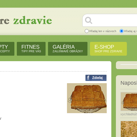
Hľadaj len v názvoch
Hľadaj aj 
PTY
FITNES
GALÉRIA
E-SHOP
ECEPTY
TIPY PRE VÁS
ZAUJÍMAVÉ OBRÁZKY
SHOP PRE ZDRAVIE
Naposl
vychladnúť
v