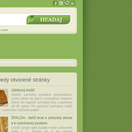
v texte
edy otvorené stránky
Jablkový koláč
Všetky suroviny poriadne premiešame,
cesto dáme na plech vymastený maslom.
Dáme do vopred vyhriatej rúry a pečieme
25-30 minút. Po upečení necháme koláč
. Ľubovoľne môžeme poliať . . .
ŠPALDA - ďalší krok k zdravšej strave
a k vysnívanej postave
Určité zdroje radia špaldu medzi zdravotné
obilie č. 1. Špalda nie je len odroda