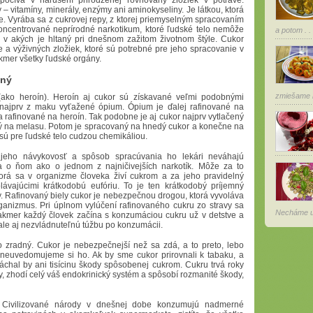
počíva v narušení prirodzenej rovnováhy zložiek v potrave.
– vitamíny, minerály, enzýmy ani aminokyseliny. Je látkou, ktorá
e. Vyrába sa z cukrovej repy, z ktorej priemyselným spracovaním
koncentrované neprírodné narkotikum, ktoré ľudské telo nemôže
a potom . . 
 v akých je hltaný pri dnešnom zažitom životnom štýle. Cukor
a výživných zložiek, ktoré sú potrebné pre jeho spracovanie v
kmer všetky ľudské orgány.
čný
zmiešame k
ako heroín). Heroín aj cukor sú získavané veľmi podobnými
e najprv z maku vyťažené ópium. Ópium je ďalej rafinované na
rafinované na heroín. Tak podobne je aj cukor najprv vytlačený
vaný na melasu. Potom je spracovaný na hnedý cukor a konečne na
 sú pre ľudské telo cudzou chemikáliou.
 jeho návykovosť a spôsob spracúvania ho lekári neváhajú
 o ňom ako o jednom z najničivejších narkotík. Môže za to
torá sa v organizme človeka živí cukrom a za jeho pravidelný
ávajúcimi krátkodobú eufóriu. To je ten krátkodobý príjemný
ny. Rafinovaný biely cukor je nebezpečnou drogou, ktorá vyvoláva
rganizmus. Pri úplnom vylúčení rafinovaného cukru zo stravy sa
Necháme us
akmer každý človek začína s konzumáciou cukru už v detstve a
r, ale aj nezvládnuteľnú túžbu po konzumácii.
o zradný. Cukor je nebezpečnejší než sa zdá, a to preto, lebo
 neuvedomujeme si ho. Ak by sme cukor prirovnali k tabaku, a
páchal by ani tisícinu škody spôsobenej cukrom. Cukru trvá roky
, zhodí celý váš endokrinický systém a spôsobí rozmanité škody,
 Civilizované národy v dnešnej dobe konzumujú nadmerné