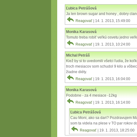
Ľubica Petrášová
Ja len brown sugar and honey , dobry clan
Reagovať
| 14. 1. 2013, 15:49:00
Monika Karasová
Tomuto treba robiť veľkú osvetu jedno veľ
Reagovať
| 19. 1. 2013, 10:24:00
Michal Petráš
Kiež by si to uvedomili všetci ľudia, že ko
troch mesiacov som schudol 9 kilo a vôbec
žiadne diéty.
Reagovať
| 19. 1. 2013, 16:04:00
Monika Karasová
Podobne - za 4 mesiace -12kg
Reagovať
| 19. 1. 2013, 16:14:00
Ľubica Petrášová
Cau Moni, ako sa dari? Pozdravujem Ma
som ta videla na plese v TO par rokov 
Reagovať
| 19. 1. 2013, 18:25:00