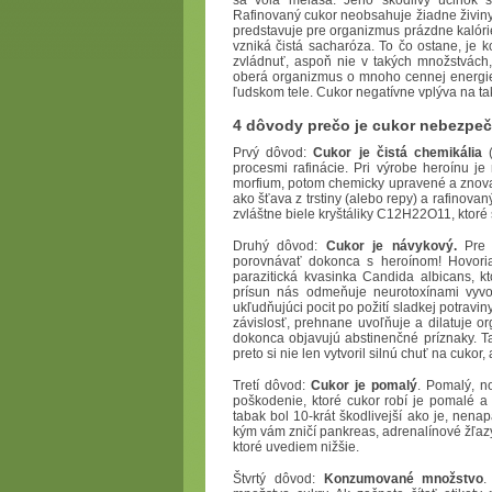
sa volá melasa. Jeho škodlivý účinok s
Rafinovaný cukor neobsahuje žiadne živiny 
predstavuje pre organizmus prázdne kalóri
vzniká čistá sacharóza. To čo ostane, je 
zvládnuť, aspoň nie v takých množstvách,
oberá organizmus o mnoho cennej energie 
ľudskom tele. Cukor negatívne vplýva na ta
4 dôvody prečo je cukor nebezpe
Prvý dôvod:
Cukor je čistá chemikália
(
procesmi rafinácie. Pri výrobe heroínu j
morfium, potom chemicky upravené a znova 
ako šťava z trstiny (alebo repy) a rafino
zvláštne biele kryštáliky C12H22O11, ktoré
Druhý dôvod:
Cukor je návykový.
Pre
porovnávať dokonca s heroínom! Hovoria
parazitická kvasinka Candida albicans, k
prísun nás odmeňuje neurotoxínami vyvol
ukľudňujúci pocit po požití sladkej potravi
závislosť, prehnane uvoľňuje a dilatuje o
dokonca objavujú abstinenčné príznaky. T
preto si nie len vytvoril silnú chuť na cuko
Tretí dôvod:
Cukor je pomalý
. Pomalý, n
poškodenie, ktoré cukor robí je pomalé a
tabak bol 10-krát škodlivejší ako je, nena
kým vám zničí pankreas, adrenalínové žľazy
ktoré uvediem nižšie.
Štvrtý dôvod:
Konzumované množstvo
.