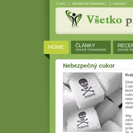
O NÁS
VŠEOBECNÉ PODMIENKY
KONTAKT
ČLÁNKY
RECE
HOME
ZDRAVÉ STRAVOVANIE
ZDRAVÉ R
Nebezpečný cukor
Krá
Dlhé
Cuko
tech
cukr
nepr
viem
sladi
Aby 
zači
lebo
prvk
že p