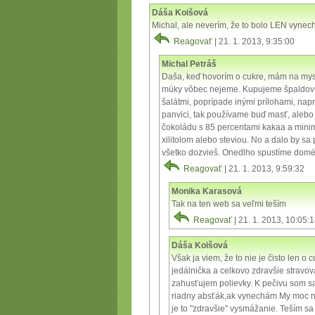
Dáša Koišová
Michal, ale neverím, že to bolo LEN vynec
Reagovať
| 21. 1. 2013, 9:35:00
Michal Petráš
Daša, keď hovorím o cukre, mám na mysli
múky vôbec nejeme. Kupujeme špaldovú
šalátmi, poprípade inými prílohami, nap
panvici, tak používame buď masť, alebo 
čokoládu s 85 percentami kakaa a mini
xilitolom alebo steviou. No a dalo by s
všetko dozvieš. Onedlho spustíme domén
Reagovať
| 21. 1. 2013, 9:59:32
Monika Karasová
Tak na ten web sa veľmi teším
Reagovať
| 21. 1. 2013, 10:05:
Dáša Koišová
Však ja viem, že to nie je čisto len o 
jedálnička a celkovo zdravšie strav
zahusťujem polievky. K pečivu som sa
riadny absťák,ak vynechám My moc n
je to "zdravšie" vysmážanie. Teším s