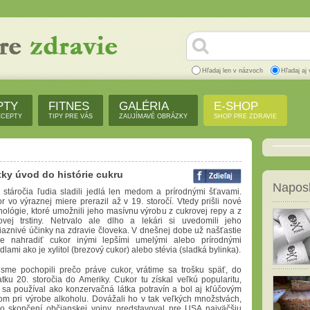
Hľadaj len v názvoch
Hľadaj aj 
PTY
FITNES
GALÉRIA
E-SHOP
ECEPTY
TIPY PRE VÁS
ZAUJÍMAVÉ OBRÁZKY
SHOP PRE ZDRAVIE
tky úvod do histórie cukru
Naposl
 stáročia ľudia sladili jedlá len medom a prírodnými šťavami.
r vo výraznej miere prerazil až v 19. storočí. Vtedy prišli nové
nológie, ktoré umožnili jeho masívnu výrobu z cukrovej repy a z
ovej trstiny. Netrvalo ale dlho a lekári si uvedomili jeho
iaznivé účinky na zdravie človeka. V dnešnej dobe už našťastie
e nahradiť cukor inými lepšími umelými alebo prírodnými
dlami ako je xylitol (brezový cukor) alebo stévia (sladká bylinka).
sme pochopili prečo práve cukor, vrátime sa trošku späť, do
atku 20. storočia do Ameriky. Cukor tu získal veľkú popularitu,
 sa používal ako konzervačná látka potravín a bol aj kľúčovým
om pri výrobe alkoholu. Dovážali ho v tak veľkých množstvách,
o skončení občianskej vojny, predstavoval pre USA najväčšiu