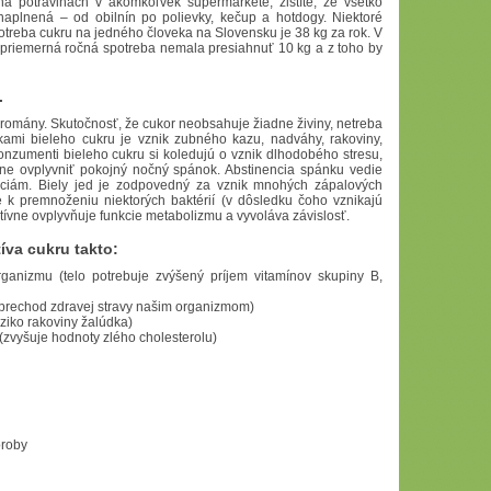
na potravinách v akomkoľvek supermarkete, zistíte, že všetko
naplnená – od obilnín po polievky, kečup a hotdogy. Niektoré
potreba cukru na jedného človeka na Slovensku je 38 kg za rok. V
 priemerná ročná spotreba nemala presiahnuť 10 kg a z toho by
.
ť romány. Skutočnosť, že cukor neobsahuje žiadne živiny, netreba
kami bieleho cukru je vznik zubného kazu, nadváhy, rakoviny,
nzumenti bieleho cukru si koledujú o vznik dlhodobého stresu,
ne ovplyvniť pokojný nočný spánok. Abstinencia spánku vedie
áciám. Biely jed je zodpovedný za vznik mnohých zápalových
e k premnoženiu niektorých baktérií (v dôsledku čoho vznikajú
ívne ovplyvňuje funkcie metabolizmu a vyvoláva závislosť.
va cukru takto:
ganizmu (telo potrebuje zvýšený príjem vitamínov skupiny B,
e prechod zdravej stravy našim organizmom)
ziko rakoviny žalúdka)
(zvyšuje hodnoty zlého cholesterolu)
oroby