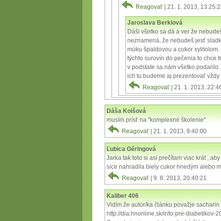
Reagovať
| 21. 1. 2013, 13:25:
Jaroslava Berkiová
Dáši všetko sa dá a ver že nebude
neznamená, že nebudeš jesť sladké
múku špaldovou a cukor xylitolom. 
týchto surovín do pečenia to chce 
v podstate sa nám všetko podarilo
ich tu budeme aj prezentovať vždy
Reagovať
| 21. 1. 2013, 22:4
Dáša Koišová
musím prísť na "komplexné školenie"
Reagovať
| 21. 1. 2013, 9:40:00
Ľubica Géringová
Jarka tak toto si asi prečítam viac krát , 
síce nahradila biely cukor hnedým alebo me
Reagovať
| 9. 8. 2013, 20:40:21
Kaliber 406
Vidím že autor/ka článku považje sacharin 
http://dia.hnonline.sk/info-pre-diabetiko