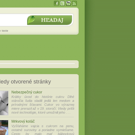
v texte
edy otvorené stránky
Nebezpečný cukor
Krátky úvod do histórie cukru Dlhé
stáročia ľudia sladili jedlá len medom a
prírodnými šťavami. Cukor vo výraznej
miere prerazil až v 19. storočí. Vtedy prišli
nové technológie, ktoré umožnili jeho . . .
Mrkvový koláč
Vyšľaháme vajcia s cukrom na penu,
ostatné suroviny a poriadne vymiešame.
Cesto by malo mať bábovkovú