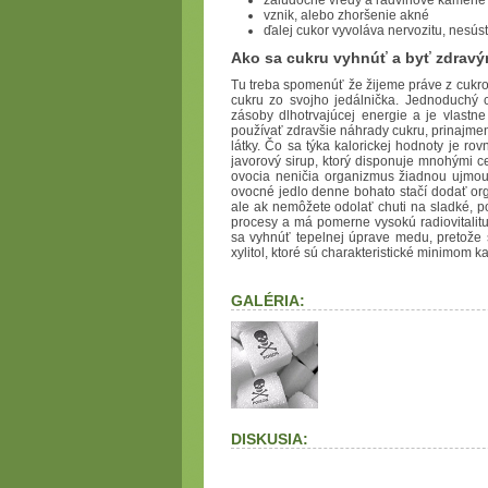
žalúdočné vredy a ľadvinové kamene
vznik, alebo zhoršenie akné
ďalej cukor vyvoláva nervozitu, nesús
Ako sa cukru vyhnúť a byť zdrav
Tu treba spomenúť že žijeme práve z cukrov
cukru zo svojho jedálnička. Jednoduchý cuk
zásoby dlhotrvajúcej energie a je vlastne
používať zdravšie náhrady cukru, prinajme
látky. Čo sa týka kalorickej hodnoty je r
javorový sirup, ktorý disponuje mnohými c
ovocia neničia organizmus žiadnou ujmou
ovocné jedlo denne bohato stačí dodať orga
ale ak nemôžete odolať chuti na sladké, p
procesy a má pomerne vysokú radiovitali
sa vyhnúť tepelnej úprave medu, pretože s
xylitol, ktoré sú charakteristické minimom 
GALÉRIA:
DISKUSIA: