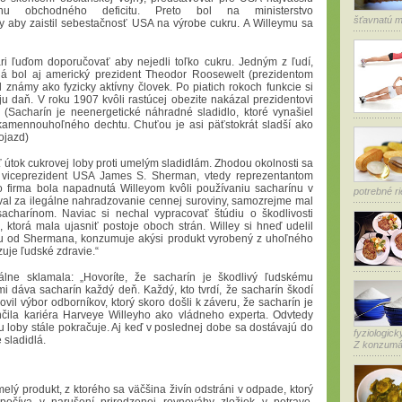
činu obchodného deficitu. Preto bol na ministerstvo
šťavnatú m
 aby zaistil sebestačnosť USA na výrobe cukru. A Willeymu sa
kári ľuďom doporučovať aby nejedli toľko cukru. Jedným z ľudí,
ná bol aj americký prezident Theodor Roosewelt (prezidentom
známy ako fyzicky aktívny človek. Po piatich rokoch funkcie si
u daň. V roku 1907 kvôli rastúcej obezite nakázal prezidentovi
 (Sacharín je neenergetické náhradné sladidlo, ktoré vynašiel
kamennouhoľného dechtu. Chuťou je asi päťstokrát sladší ako
ojazd)
 útok cukrovej loby proti umelým sladidlám. Zhodou okolnosti sa
i viceprezident USA James S. Sherman, vtedy reprezentantom
to firma bola napadnutá Willeyom kvôli používaniu sacharínu v
potrebné ri
oval za ilegálne nahradzovanie cennej suroviny, samozrejme mal
charínom. Naviac si nechal vypracovať štúdiu o škodlivosti
, ktorá mala ujasniť postoje oboch strán. Willey si hneď udelil
icu od Shermana, konzumuje akýsi produkt vyrobený z uhoľného
uje ľudské zdravie.“
álne sklamala: „Hovoríte, že sacharín je škodlivý ľudskému
mi dáva sacharín každý deň. Každý, kto tvrdí, že sacharín škodí
novil výbor odborníkov, ktorý skoro došli k záveru, že sacharín je
čila kariéra Harveye Willeyho ako vládneho experta. Odvtedy
u loby stále pokračuje. Aj keď v poslednej dobe sa dostávajú do
fyziologic
 sladidlá.
Z konzumáci
umelý produkt, z ktorého sa väčšina živín odstráni v odpade, ktorý