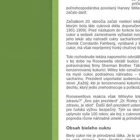
prí
poľnohospodárstva povolaný Harvey Willey
začalo dariť.
Začiatkom 20. storočia začali niektorí le
ktorým bola táto cukrová diéta doporuče
1901-1909). Pred nástupom do funkcie bol 
cukor a sedavé zamestnanie vyžiadali svoj
jeho lekár aby nahradil cukry sacharínom
chemik Constantin Fahlberg, vyrábané z 
cukor, má však nepríjemný horký chuťový d
Toto rozhodnutie lekára napomohlo odvrátiť
v tej dobe na Roosewelta obrátil budúc
potravinárskej firmy Sherman Brother. Tá
konzervovanej kukurici. Willey toto označ
na mysli cukor, podradnou náhradou – sa
sacharínu. Prezident usporiadal audienciu
slovo „Každý, kto je konzervovanú kukur
dechtu, ktorý jedlo znehodnocuje a poškodz
Rooseweltova reakcia však Willeyho tot
zdraviu?“ „Áno pán prezident“ „Dr. Rixley 
zdraviu, je idiot“. Ďalší deň prezident usta
pre ľudskú výživu bezpečný. Tým sa skon
uplynulo vyše 100 rokov, ale boj s cukrovo
popredia rôzne náhradné umelé aj prírodné
Obsah bieleho cukru
Biely cukor nie je prirodzená látka. Je to 