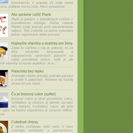
konzistenciu. V prípade, že máte menej
rkvu, pridáme trochu vody. Plech vymastíme . . .
Ako správne cvičiť Plank
Plank je jedným z populárnych cvičení v
izometrickom tréningu. Počas robenia
Planku svaly pracujú proti stacionárnemu
odporu. Toto cvičenie sa bežne vykonáva
počas regenerácie alebo procese . . .
Najlepšie vitamíny a doplnky pre ženy.
Zatiaľ čo väčšina z vás je usilovná, čo sa
týka zdravého stravovania a
zabezpečenia správnych potravín vo
vašej pravidelnej strave, stále je ale
ešiť vitamíny vo forme doplnkov. Je to . . .
Palacinky bez lepku
Zmiešajte všetky prísady, zohrejte panvicu
a urobte 5 palaciniek. Pečieme na každej
strane len pár minút. . . .
Čo je brezový cukor (xylitol)
Brezový cukor je druh prírodného cukru.
Vzhľadovo aj chuťovo je takmer rovnaký
ako klasický kryštálový cukor, ale jeho
ký vplyv na ľudský organizmus je výrazne odlišný.
e . . .
Cuketové chipsy
Z bielka vyšľahajte redší sneh. V mise
zmiešajte strúhanku s parmezánom,