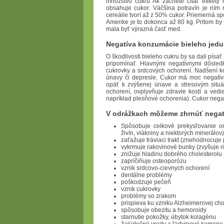
množstvo cukru Ak začnete čítať etikety 
obsahuje cukor. Väčšina potravín je ním 
cereálie tvorí až z 50% cukor. Priemerná s
Amerike je to dokonca až 80 kg. Pritom by
mala byť výrazná časť med.
Negatíva konzumácie bieleho jedu
O škodlivosti bieleho cukru by sa dali písa
pripomínať. Hlavnými negatívnymi dôsled
cukrovky a srdcových ochorení. Nadšení ko
únavy či depresie. Cukor má moc negatív
opäť k zvýšenej únave a stresovým situ
ochorení, ovplyvňuje zdravie kostí a vedi
napríklad plesňové ochorenia). Cukor negat
V odrážkach môžeme zhrnúť negatí
Spôsobuje celkové prekysľovanie or
živín, vlákniny a niektorých minerálov)
zaťažuje tráviaci trakt (znehodnocuj
vykrmuje rakovinové bunky (zvyšuje ri
znižuje hladinu dobrého cholesterolu 
zapríčiňuje osteoporózu
vznik srdcovo-cievnych ochorení
dentálne problémy
poškodzuje pečeň
vznik cukrovky
problémy so zrakom
prispieva ku vzniku Alzheimerovej ch
spôsobuje obezitu a hemoroidy
starnutie pokožky, úbytok kolagénu