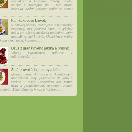
cesnakom a korením. Cukety umyte,
osušte a nakrájajte na 3 mm hrubé
kolieska. Každé koliesko vložte do snehu
.
Kari-kokosové krevety
V hlbokej panvici, zohrejeme asi 2 minúty
kokosový olej, pridáme cibuľu ½ lyžičky
soli a za stáleho miešania podusíme, kým
nezmäkne, asi 5 minút. Medzitým v miske
oriander, rascu, kurkumu, . . .
Džús z granátového jablka a brusníc
Všetky ingrediencie odšťaviť v
odšťavovači. . . .
Šalát z avokáda, quinoy a bôbu
Quinou dáme do hrnca s dostatočným
množstvom vody, privedieme do varu a
varíme 9 minút. Precedíme cez jemné
sitko a prepláchneme studenou vodou.
chnúť. Bôby dáme do hrnca s horúcou . . .