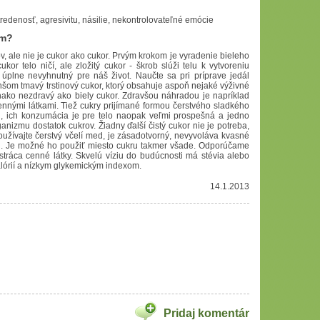
tredenosť, agresivitu, násilie, nekontrolovateľné emócie
ým?
, ale nie je cukor ako cukor. Prvým krokom je vyradenie bieleho
or telo ničí, ale zložitý cukor - škrob slúži telu k vytvoreniu
 úplne nevyhnutný pre náš život. Naučte sa pri príprave jedál
nšom tmavý trstinový cukor, ktorý obsahuje aspoň nejaké výživné
ovnako nezdravý ako biely cukor. Zdravšou náhradou je napríklad
ennými látkami. Tiež cukry prijímané formou čerstvého sladkého
, ich konzumácia je pre telo naopak veľmi prospešná a jedno
nizmu dostatok cukrov. Žiadny ďalší čistý cukor nie je potreba,
oužívajte čerstvý včelí med, je zásadotvorný, nevyvoláva kvasné
tu. Je možné ho použiť miesto cukru takmer všade. Odporúčame
tráca cenné látky. Skvelú víziu do budúcnosti má stévia alebo
kalórií a nízkym glykemickým indexom.
14.1.2013
Pridaj komentár