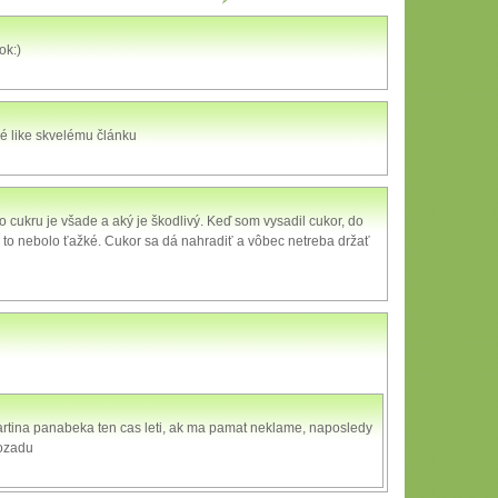
ok:)
ké like skvelému článku
ľko cukru je všade a aký je škodlivý. Keď som vysadil cukor, do
 to nebolo ťažké. Cukor sa dá nahradiť a vôbec netreba držať
rtina panabeka ten cas leti, ak ma pamat neklame, naposledy
dozadu