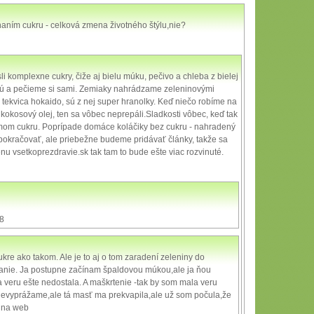
haním cukru - celková zmena životného štýlu,nie?
 komplexne cukry, čiže aj bielu múku, pečivo a chleba z bielej
 a pečieme si sami. Zemiaky nahrádzame zeleninovými
r tekvica hokaido, sú z nej super hranolky. Keď niečo robíme na
kokosový olej, ten sa vôbec neprepáli.Sladkosti vôbec, keď tak
mom cukru. Poprípade domáce koláčiky bez cukru - nahradený
a pokračovať, ale priebežne budeme pridávať články, takže sa
u vsetkoprezdravie.sk tak tam to bude ešte viac rozvinuté.
18
cukre ako takom. Ale je to aj o tom zaradení zeleniny do
ovanie. Ja postupne začínam špaldovou múkou,ale ja ňou
 veru ešte nedostala. A maškrtenie -tak by som mala veru
evyprážame,ale tá masť ma prekvapila,ale už som počula,že
a na web