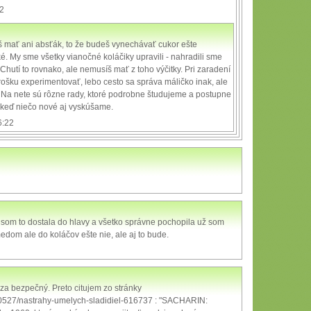
22
š mať ani absťák, to že budeš vynechávať cukor ešte
. My sme všetky vianočné koláčiky upravili - nahradili sme
Chutí to rovnako, ale nemusíš mať z toho výčitky. Pri zaradení
trošku experimentovať, lebo cesto sa správa máličko inak, ale
. Na nete sú rôzne rady, ktoré podrobne študujeme a postupne
 keď niečo nové aj vyskúšame.
6:22
aby som to dostala do hlavy a všetko správne pochopila už som
dom ale do koláčov ešte nie, ale aj to bude.
za bezpečný. Preto citujem zo stránky
v-20527/nastrahy-umelych-sladidiel-616737 : "SACHARIN: