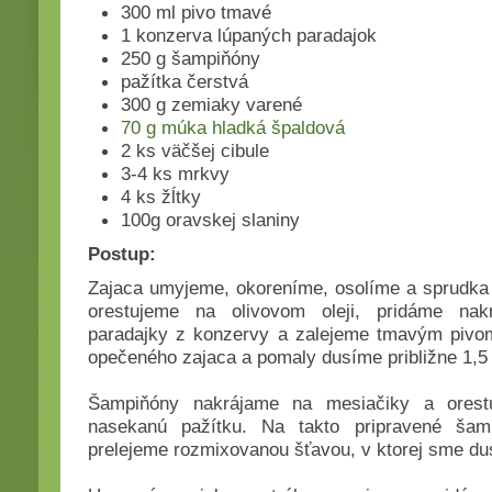
300 ml pivo tmavé
1 konzerva lúpaných paradajok
250 g šampiňóny
pažítka čerstvá
300 g zemiaky varené
70 g múka hladká špaldová
2 ks väčšej cibule
3-4 ks mrkvy
4 ks žĺtky
100g oravskej slaniny
Postup:
Zajaca umyjeme, okoreníme, osolíme a sprudka
orestujeme na olivovom oleji, pridáme nak
paradajky z konzervy a zalejeme tmavým pivom
opečeného zajaca a pomaly dusíme približne 1,5 
Šampiňóny nakrájame na mesiačiky a orestu
nasekanú pažítku. Na takto pripravené ša
prelejeme rozmixovanou šťavou, v ktorej sme dus