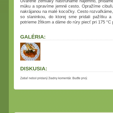
Uvarené zemiaky nastrúhame najemno, pridáme ž
múku a spravíme jemné cesto. Opražíme cibuľu
nakrájanou na malé kocočky. Cesto rozvaľkáme,
so slaninkou, do ktorej sme pridali pažítku a
potrieme žĺtkom a dáme do rúry piecť pri 175 °C p
GALÉRIA:
DISKUSIA:
Zatiaľ nebol pridaný žiadny komentár. Buďte prvý.