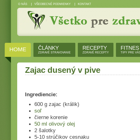
O NÁS
VŠEOBECNÉ PODMIENKY
KONTAKT
ČLÁNKY
RECEPTY
FITNES
HOME
ZDRAVÉ STRAVOVANIE
ZDRAVÉ RECEPTY
TIPY PRE VÁ
Zajac dusený v pive
Ingrediencie:
600 g zajac (králik)
soľ
čierne korenie
50 ml olivový olej
2 šalotky
5-10 strúčikov cesnaku