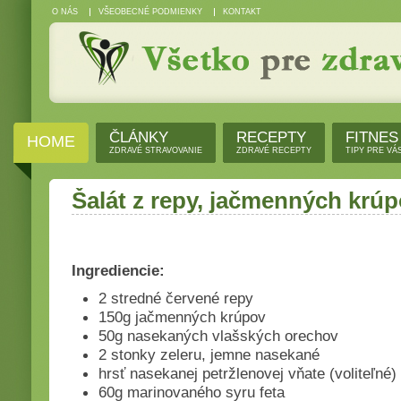
O NÁS
VŠEOBECNÉ PODMIENKY
KONTAKT
ČLÁNKY
RECEPTY
FITNES
HOME
ZDRAVÉ STRAVOVANIE
ZDRAVÉ RECEPTY
TIPY PRE VÁ
Šalát z repy, jačmenných krúp
Ingrediencie:
2 stredné červené repy
150g jačmenných krúpov
50g nasekaných vlašských orechov
2 stonky zeleru, jemne nasekané
hrsť nasekanej petržlenovej vňate (voliteľné)
60g marinovaného syru feta