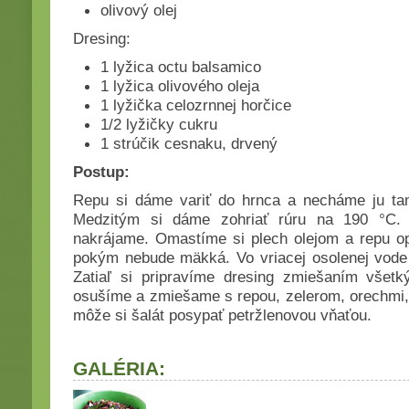
olivový olej
Dresing:
1 lyžica octu balsamico
1 lyžica olivového oleja
1 lyžička celozrnnej horčice
1/2 lyžičky cukru
1 strúčik cesnaku, drvený
Postup:
Repu si dáme variť do hrnca a necháme ju tam
Medzitým si dáme zohriať rúru na 190 °C.
nakrájame. Omastíme si plech olejom a repu o
pokým nebude mäkká. Vo vriacej osolenej vode
Zatiaľ si pripravíme dresing zmiešaním všetk
osušíme a zmiešame s repou, zelerom, orechmi,
môže si šalát posypať petržlenovou vňaťou.
GALÉRIA: