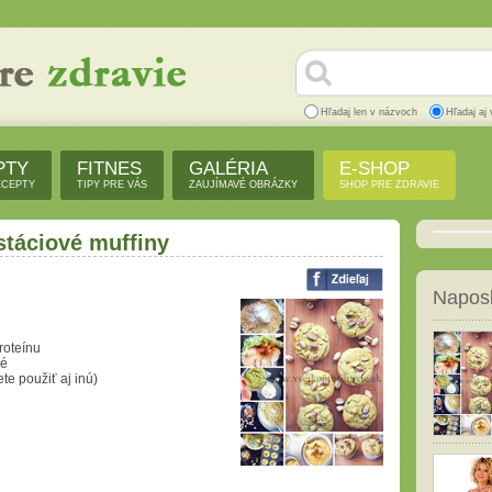
Hľadaj len v názvoch
Hľadaj aj 
PTY
FITNES
GALÉRIA
E-SHOP
ECEPTY
TIPY PRE VÁS
ZAUJÍMAVÉ OBRÁZKY
SHOP PRE ZDRAVIE
táciové muffiny
Naposl
roteínu
ré
te použiť aj inú)