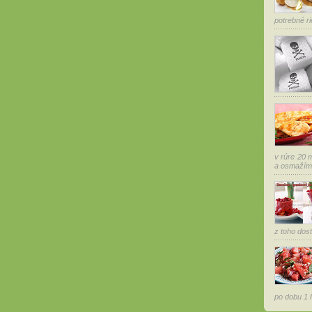
potrebné ri
v rúre 20 m
a osmažíme 
z toho dost
po dobu 1 h