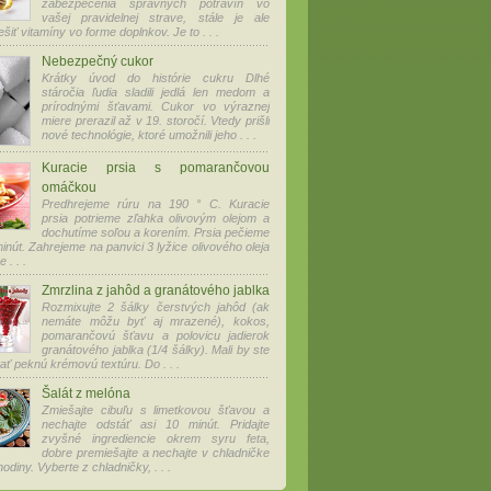
zabezpečenia správnych potravín vo
vašej pravidelnej strave, stále je ale
ešiť vitamíny vo forme doplnkov. Je to . . .
Nebezpečný cukor
Krátky úvod do histórie cukru Dlhé
stáročia ľudia sladili jedlá len medom a
prírodnými šťavami. Cukor vo výraznej
miere prerazil až v 19. storočí. Vtedy prišli
nové technológie, ktoré umožnili jeho . . .
Kuracie prsia s pomarančovou
omáčkou
Predhrejeme rúru na 190 ° C. Kuracie
prsia potrieme zľahka olivovým olejom a
dochutíme soľou a korením. Prsia pečieme
inút. Zahrejeme na panvici 3 lyžice olivového oleja
. . .
Zmrzlina z jahôd a granátového jablka
Rozmixujte 2 šálky čerstvých jahôd (ak
nemáte môžu byť aj mrazené), kokos,
pomarančovú šťavu a polovicu jadierok
granátového jablka (1/4 šálky). Mali by ste
ať peknú krémovú textúru. Do . . .
Šalát z melóna
Zmiešajte cibuľu s limetkovou šťavou a
nechajte odstáť asi 10 minút. Pridajte
zvyšné ingrediencie okrem syru feta,
dobre premiešajte a nechajte v chladničke
odiny. Vyberte z chladničky, . . .