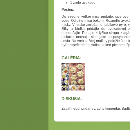
1 zrelé avokádo
Postup:
Do stredne veľkej misy pridajte: cícerovo
sódu. Odložte misu bokom. Rozpoľte avokád
misky. V miske zmiešame: jablkové pyré, v
žĺtky a bielka pridajte do avokádovej
premiešajte. Pridajte 4 lyžice sirupu z agá
pistácie, nechajte si nejaké na posypanie
cesto. Na vrch každej muffiny položte 3 pis
byť prepečené do zlatista a keď pichnete šp
GALÉRIA:
DISKUSIA:
Zatiaľ nebol pridaný žiadny komentár. Buďte