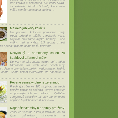
jesť zdravo a primerane. Ale vedci tvrdia,
že existuje niekoľko "trikov", ktoré vám
môžu pomôcť dosiahnuť ideálnu . . .
Makovo-jablkový koláčik
Na prípravu koláčiku použijeme malý
plech, prípadne väčšiu zapekaciu misu.
Najskôr zmiešame sypké prísady - obe
múky, mak a xylitol. 1/3 sypkej zmesi
a spodok plechu, dáme na ňu polovicu . . .
Nekysnutý a nemiesený chlieb zo
špaldovej a ľanovej múky
Do misy si dáte múky, cukor, soľ a sódu
bikarbónu. Na vrch dáte neochutený
urt. Jemne premiešate, pokým nedostanete hladké,
 cesto. Cesto potom vytvarujete do bochníka a
Pečené zemiaky plnené zeleninou
Predhrejte rúru na 180 stupňov, na plech
položte papier na pečenie. Umyte zemiaky
a prekrojte ich na polovicu. Vydlabte
zemiakové polovičky, tak aby ste ich mohli
napĺňať. Vydlabanú časť zemiakov . . .
Najlepšie vitamíny a doplnky pre ženy.
Zatiaľ čo väčšina z vás je usilovná, čo sa
týka zdravého stravovania a