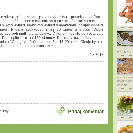
 fazuľovú múku, stéviu, proteínový prášok, prášok do pečiva a
o, odstráňte jadro a lyžičkou vydlabte avokádo do samostatnej
anilkový extrakt, mandľový extrakt s avokádom. Z vajec oddeľte
 zmesi. Pridajte avokádovú zmes do zmesi s múkou. Dobre
ve aby boli muffiny viac sladké. Ďalej primiešajte do cesta celé
. Predhrejte rúru na 180 stupňov. Do formy na muffiny nalejte
tácie a 1ČL agáve. Pečieme približne 15-20 minút. Okraje by mali
áradlom dnu, malo by ostať čisté.
nasypeme n
14.3.2013
grécky jóg
polomäkké
dáte na . . .
 prvý.
Pridaj komentár