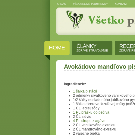
O NÁS
VŠEOBECNÉ PODMIENKY
KONTAKT
ČLÁNKY
RECE
HOME
ZDRAVÉ STRAVOVANIE
ZDRAVÉ R
Avokádovo mandľovo pis
Ingrediencie:
1 šálka pistácií
2 odmerky srvátkového vanilkového p
1/2 šálky nesladeného jablkového py
1 šálka cícerovo fazuľovej múky (môže
1 ČL jedlej sódy
1 PL prášku do pečiva
2 ČL stévie
4 PL sirupu z agáve
2 ČL vanilkového extraktu
2 ČL mandľového extraktu
2 vaječné bielka