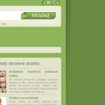
v texte
edy otvorené stránky
Avokádovo mandľovo pistáciové
muffiny
Do stredne veľkej misy pridajte: cícerovo
fazuľovú múku, stéviu, proteínový prášok,
prášok do pečiva a sódu. Odložte misu
bokom. Rozpoľte avokádo, odstráňte jadro
a lyžičkou vydlabte avokádo do . . .
15 trikov na schudnutie
Všetci vieme, že jediný spôsob, ako
schudnúť, je cvičenie, a čo je dôležitejšie,