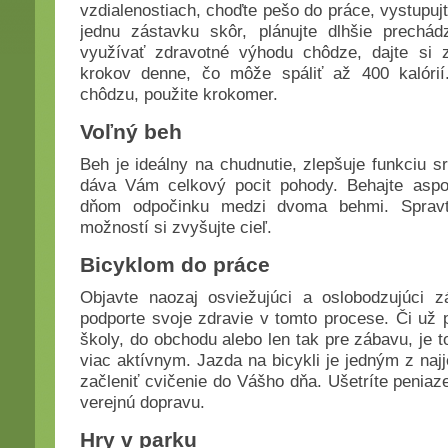
vzdialenostiach, choďte pešo do práce, vystupuj
jednu zástavku skôr, plánujte dlhšie prechá
využívať zdravotné výhodu chôdze, dajte si z
krokov denne, čo môže spáliť až 400 kalórií
chôdzu, použite krokomer.
Voľný beh
Beh je ideálny na chudnutie, zlepšuje funkciu sr
dáva Vám celkový pocit pohody. Behajte aspoň
dňom odpočinku medzi dvoma behmi. Spravt
možností si zvyšujte cieľ.
Bicyklom do práce
Objavte naozaj osviežujúci a oslobodzujúci z
podporte svoje zdravie v tomto procese. Či už p
školy, do obchodu alebo len tak pre zábavu, je 
viac aktívnym. Jazda na bicykli je jedným z na
začleniť cvičenie do Vášho dňa. Ušetríte peniaz
verejnú dopravu.
Hry v parku