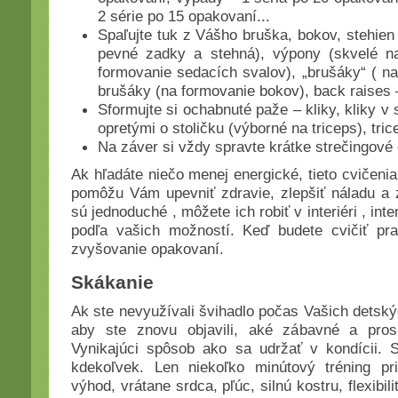
2 série po 15 opakovaní...
Spaľujte tuk z Vášho bruška, bokov, stehien
pevné zadky a stehná), výpony (skvelé na
formovanie sedacích svalov), „brušáky“ ( n
brušáky (na formovanie bokov), back raises –
Sformujte si ochabnuté paže – kliky, kliky v 
opretými o stoličku (výborné na triceps), tri
Na záver si vždy spravte krátke strečingové 
Ak hľadáte niečo menej energické, tieto cvičenia 
pomôžu Vám upevniť zdravie, zlepšiť náladu a 
sú jednoduché , môžete ich robiť v interiéri , in
podľa vašich možností. Keď budete cvičiť pra
zvyšovanie opakovaní.
Skákanie
Ak ste nevyužívali švihadlo počas Vašich detský
aby ste znovu objavili, aké zábavné a pro
Vynikajúci spôsob ako sa udržať v kondícii.
kdekoľvek. Len niekoľko minútový tréning pr
výhod, vrátane srdca, pľúc, silnú kostru, flexibil