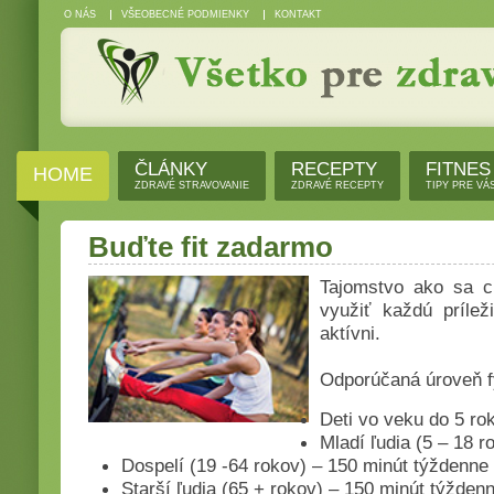
O NÁS
VŠEOBECNÉ PODMIENKY
KONTAKT
ČLÁNKY
RECEPTY
FITNES
HOME
ZDRAVÉ STRAVOVANIE
ZDRAVÉ RECEPTY
TIPY PRE VÁ
Buďte fit zadarmo
Tajomstvo ako sa cít
využiť každú príleži
aktívni.
Odporúčaná úroveň fy
Deti vo veku do 5 ro
Mladí ľudia (5 – 18 
Dospelí (19 -64 rokov) – 150 minút týždenne
Starší ľudia (65 + rokov) – 150 minút týžden