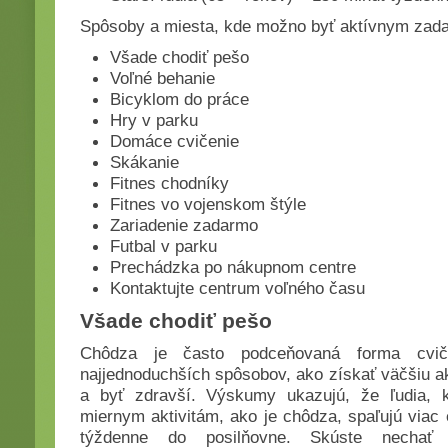
Spôsoby a miesta, kde možno byť aktívnym zad
Všade chodiť pešo
Voľné behanie
Bicyklom do práce
Hry v parku
Domáce cvičenie
Skákanie
Fitnes chodníky
Fitnes vo vojenskom štýle
Zariadenie zadarmo
Futbal v parku
Prechádzka po nákupnom centre
Kontaktujte centrum voľného času
Všade chodiť pešo
Chôdza je často podceňovaná forma cvič
najjednoduchších spôsobov, ako získať väčšiu ak
a byť zdravší. Výskumy ukazujú, že ľudia, 
miernym aktivitám, ako je chôdza, spaľujú viac 
týždenne do posilňovne. Skúste nechať