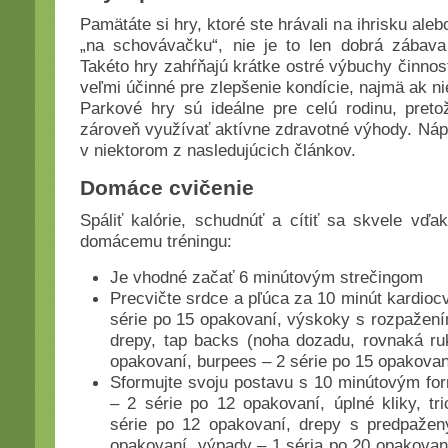
Pamätáte si hry, ktoré ste hrávali na ihrisku al
„na schovávačku“, nie je to len dobrá zábava 
Takéto hry zahŕňajú krátke ostré výbuchy činnos
veľmi účinné pre zlepšenie kondície, najmä ak ni
Parkové hry sú ideálne pre celú rodinu, pret
zároveň využívať aktívne zdravotné výhody. Náp
v niektorom z nasledujúcich článkov.
Domáce cvičenie
Spáliť kalórie, schudnúť a cítiť sa skvele vď
domácemu tréningu:
Je vhodné začať 6 minútovým strečingom
Precvičte srdce a pľúca za 10 minút kardioc
série po 15 opakovaní, výskoky s rozpažení
drepy, tap backs (noha dozadu, rovnaká ru
opakovaní, burpees – 2 série po 15 opakovaní
Sformujte svoju postavu s 10 minútovým for
– 2 série po 12 opakovaní, úplné kliky, tr
série po 12 opakovaní, drepy s predpažen
opakovaní, výpady – 1 séria po 20 opakovan