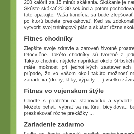
200 kalórií za 15 minút skákania. Skákanie je n
Skúste skákať 20-30 sekúnd a potom pochodovať
toto opakujte. Vaša kondícia sa bude zlepšova
po ktorú budete preskakovať. Keď sa zdokonal
vytvoriť svoj tréningový plán a skúšať rôzne skok
Fitnes chodníky
Zlepšite svoje zdravie a zároveň životné prostr
telocvične. Takéto chodníky sú tvorené z jed
Takýto chodník nájdete napríklad okolo štrbské
máte možnosť pri jednotlivých zastaveniach
prípade, že vo vašom okolí takúto možnosť ne
zariadenia (drepy, kliky, výpady ... ) všetko závis
Fitnes vo vojenskom štýle
Choďte s priateľmi na stanovačku a vytvorte 
Môžete behať, vybrať sa na túru, bicyklovať, b
preskakovať rôzne prekážky ...
Zariadenie zadarmo