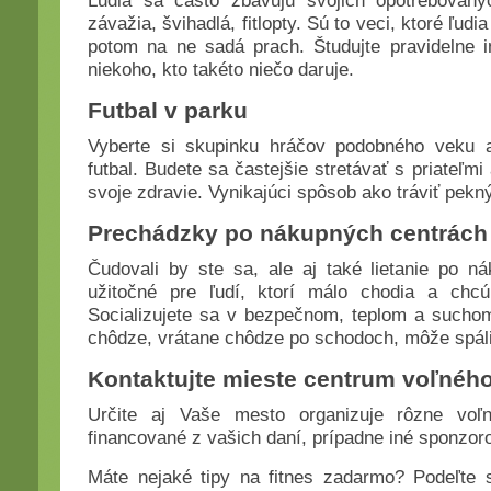
Ľudia sa často zbavujú svojich opotrebovanýc
závažia, švihadlá, fitlopty. Sú to veci, ktoré ľud
potom na ne sadá prach. Študujte pravidelne in
niekoho, kto takéto niečo daruje.
Futbal v parku
Vyberte si skupinku hráčov podobného veku a
futbal. Budete sa častejšie stretávať s priateľmi
svoje zdravie. Vynikajúci spôsob ako tráviť pek
Prechádzky po nákupných centrách
Čudovali by ste sa, ale aj také lietanie po 
užitočné pre ľudí, ktorí málo chodia a chcú 
Socializujete sa v bezpečnom, teplom a suchom
chôdze, vrátane chôdze po schodoch, môže spáliť
Kontaktujte mieste centrum voľnéh
Určite aj Vaše mesto organizuje rôzne voľn
financované z vašich daní, prípadne iné sponzor
Máte nejaké tipy na fitnes zadarmo? Podeľte 