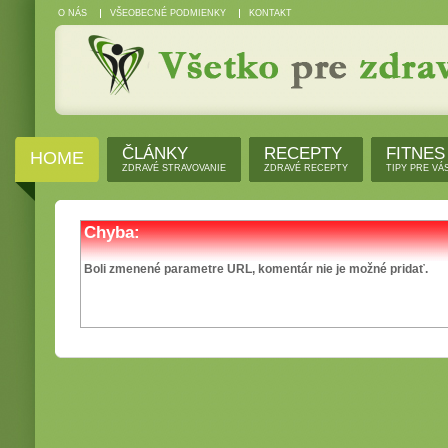
O NÁS
VŠEOBECNÉ PODMIENKY
KONTAKT
ČLÁNKY
RECEPTY
FITNES
HOME
ZDRAVÉ STRAVOVANIE
ZDRAVÉ RECEPTY
TIPY PRE VÁ
Chyba:
Boli zmenené parametre URL, komentár nie je možné pridať.