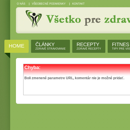
O NÁS
VŠEOBECNÉ PODMIENKY
KONTAKT
ČLÁNKY
RECEPTY
FITNES
HOME
ZDRAVÉ STRAVOVANIE
ZDRAVÉ RECEPTY
TIPY PRE VÁ
Chyba:
Boli zmenené parametre URL, komentár nie je možné pridať.